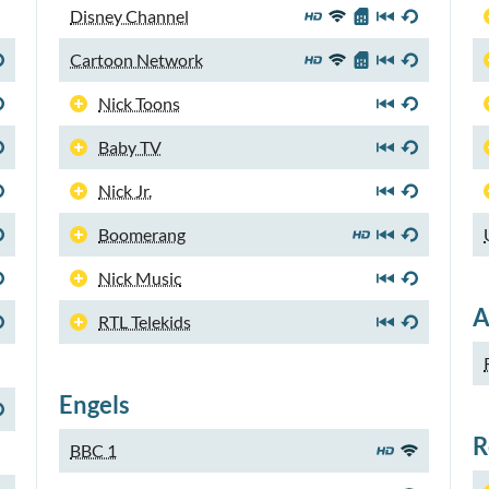
Disney Channel
Cartoon Network
Nick Toons
Baby TV
Nick Jr.
Boomerang
Nick Music
A
RTL Telekids
Engels
R
BBC 1