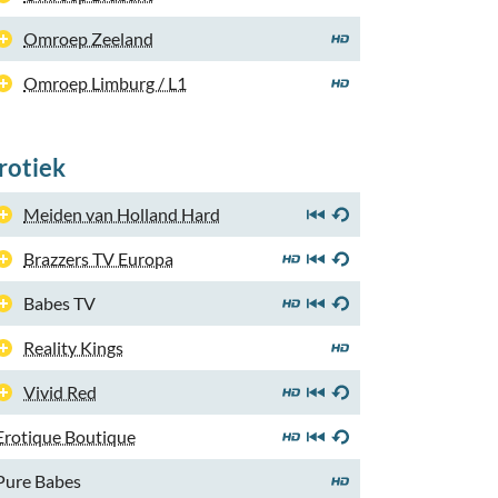
Omroep Zeeland
Omroep Limburg / L1
rotiek
Meiden van Holland Hard
Brazzers TV Europa
Babes TV
Reality Kings
Vivid Red
Erotique Boutique
Pure Babes