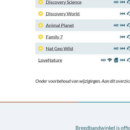
Discovery Science
Discovery World
Animal Planet
Family 7
Nat Geo Wild
LoveNature
Onder voorbehoud van wijzigingen. Aan dit overzic
Breedbandwinkel is offi