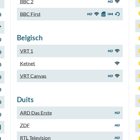
BBC 2
BBC First
Belgisch
VRT 1
Ketnet
VRT Canvas
Duits
ARD Das Erste
ZDF
RTL Television