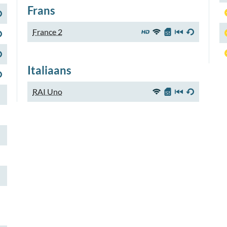
Frans
France 2
Italiaans
RAI Uno