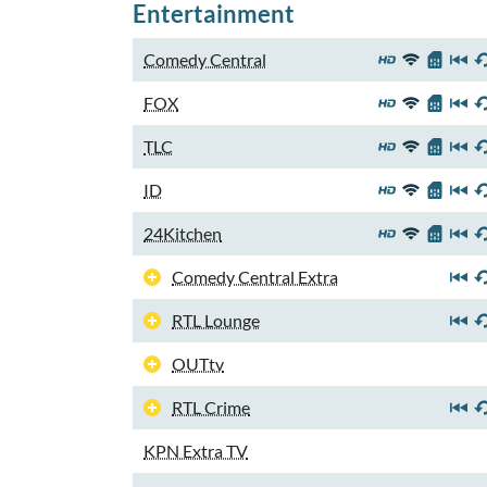
Entertainment
Comedy Central
FOX
TLC
ID
24Kitchen
Comedy Central Extra
RTL Lounge
OUTtv
RTL Crime
KPN Extra TV