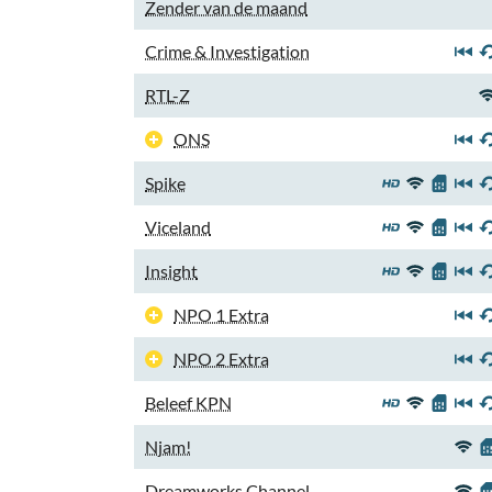
Zender van de maand
Crime & Investigation
RTL-Z
ONS
Spike
Viceland
Insight
NPO 1 Extra
NPO 2 Extra
Beleef KPN
Njam!
Dreamworks Channel