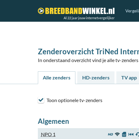
Vergel
Al 22 jaar jouw internetvergelijker
Zenderoverzicht TriNed Inter
In onderstaand overzicht vind je alle tv-zende
Alle zenders
HD-zenders
TV app
Toon optionele tv-zenders
Algemeen
NPO 1