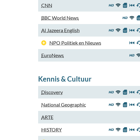
CNN
BBC World News
Al Jazeera English
NPO Politiek en Nieuws
EuroNews
Kennis & Cultuur
Discovery
National Geographic
ARTE
HISTORY