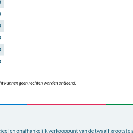
ht kunnen geen rechten worden ontleend.
cieel en onafhankelijk verkooppunt van
de twaalf grootste 