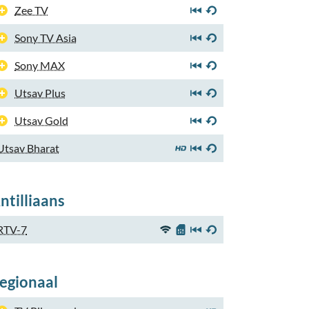
Zee TV
Sony TV Asia
Sony MAX
Utsav Plus
Utsav Gold
Utsav Bharat
ntilliaans
RTV-7
egionaal