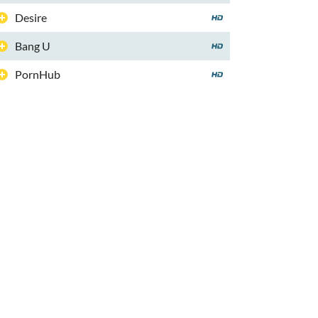
Desire
Bang U
PornHub