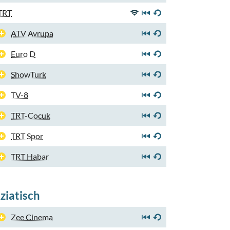
TRT
ATV Avrupa
Euro D
ShowTurk
TV-8
TRT-Cocuk
TRT Spor
TRT Habar
ziatisch
Zee Cinema