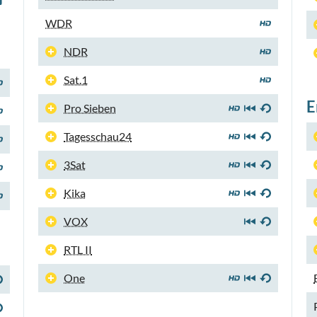
WDR
NDR
Sat.1
E
Pro Sieben
Tagesschau24
3Sat
Kika
VOX
RTL II
One