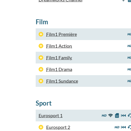
Film
Film1 Première
Film1 Action
Film1 Family
Film1 Drama
Film1 Sundance
Sport
Eurosport 1
Eurosport 2