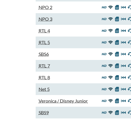
NPO 2
NPO 3
RTL 4
RTL 5
SBS6
RTL 7
RTL 8
Net 5
Veronica / Disney Junior
SBS9