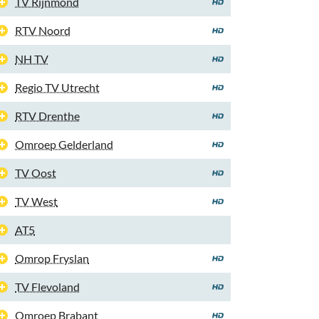
TV Rijnmond
RTV Noord
NH TV
Regio TV Utrecht
RTV Drenthe
Omroep Gelderland
TV Oost
TV West
AT5
Omrop Fryslan
TV Flevoland
Omroep Brabant