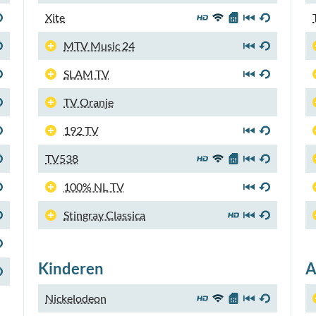
Xite
MTV Music 24
SLAM TV
TV Oranje
192 TV
TV538
100% NL TV
Stingray Classica
Kinderen
A
Nickelodeon