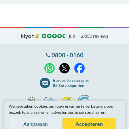
8.9
2.050 reviews
0800 - 0160
X
WhatsApp
Facebook
Bezoek één van onze
85 Servicepunten
We gebruiken cookies om jouw ervaring te verbeteren, ons
bezoek te analyseren en advertenties te personaliseren.
Thuiswinkel
Ecommerce
Kiyoh
NLconnect
Algemene
voorwaarden
Privacybeleid
Site-overzicht
Aanpassen
Accepteren
Waarborg
Europe
Partnerprogramma
Tarieven zijn inclusief btw.