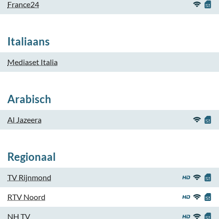
France24
Italiaans
Mediaset Italia
Arabisch
Al Jazeera
Regionaal
TV Rijnmond
RTV Noord
NH TV