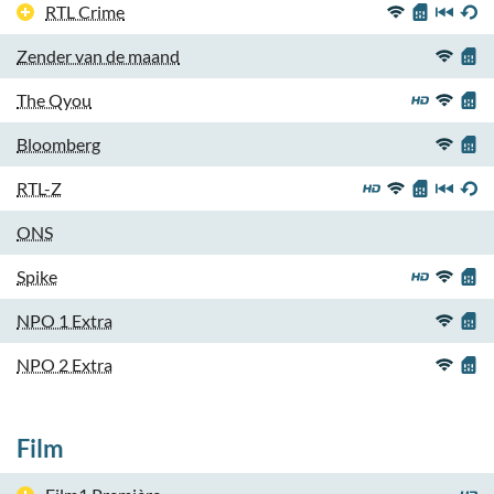
RTL Crime
Zender van de maand
The Qyou
Bloomberg
RTL-Z
ONS
Spike
NPO 1 Extra
NPO 2 Extra
Film