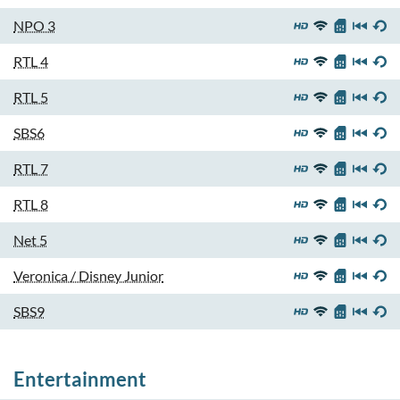
NPO 3
RTL 4
RTL 5
SBS6
RTL 7
RTL 8
Net 5
Veronica / Disney Junior
SBS9
Entertainment