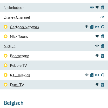
Nickelodeon
Disney Channel
Cartoon Network
Nick Toons
Nick Jr.
Boomerang
Pebble TV
RTL Telekids
Duck TV
Belgisch