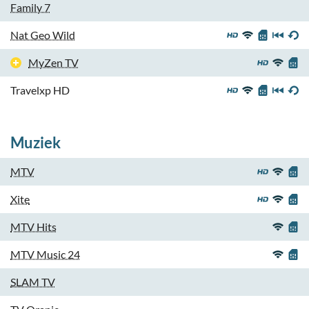
Family 7
Nat Geo Wild
MyZen TV
Travelxp HD
Muziek
MTV
Xite
MTV Hits
MTV Music 24
SLAM TV