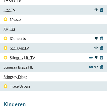
TV Oranje
192 TV
Mezzo
TV538
iConcerts
Schlager TV
Stingray LiteTV
Stingray Brava NL
Stingray Djazz
Trace Urban
Kinderen