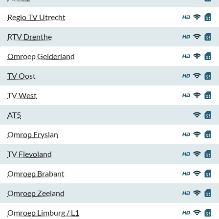
Regio TV Utrecht
RTV Drenthe
Omroep Gelderland
TV Oost
TV West
AT5
Omrop Fryslan
TV Flevoland
Omroep Brabant
Omroep Zeeland
Omroep Limburg / L1