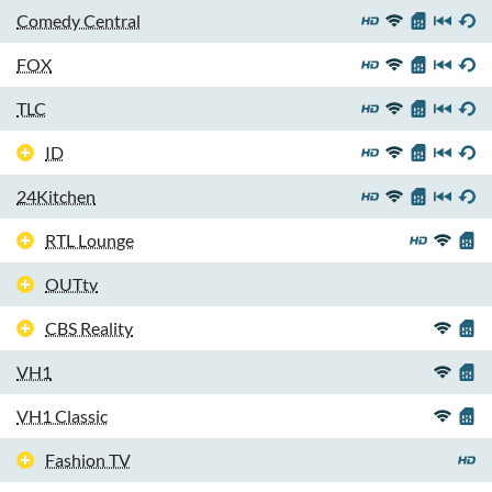
Comedy Central
FOX
TLC
ID
24Kitchen
RTL Lounge
OUTtv
CBS Reality
VH1
VH1 Classic
Fashion TV