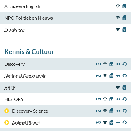
Al Jazeera English
NPO Politiek en Nieuws
EuroNews
Kennis & Cultuur
Discovery
National Geographic
ARTE
HISTORY
Discovery Science
Animal Planet