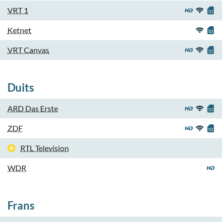
VRT 1
Ketnet
VRT Canvas
Duits
ARD Das Erste
ZDF
RTL Television
WDR
Frans