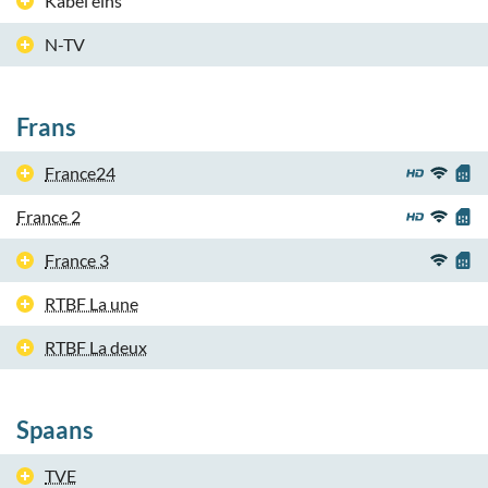
Kabel eins
N-TV
Frans
France24
France 2
France 3
RTBF La une
RTBF La deux
Spaans
TVE