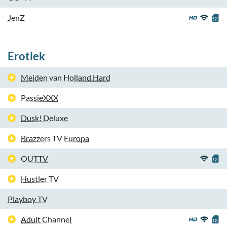
JenZ
Erotiek
Meiden van Holland Hard
PassieXXX
Dusk! Deluxe
Brazzers TV Europa
OUTTV
Hustler TV
Playboy TV
Adult Channel