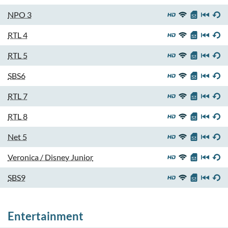
NPO 3
RTL 4
RTL 5
SBS6
RTL 7
RTL 8
Net 5
Veronica / Disney Junior
SBS9
Entertainment