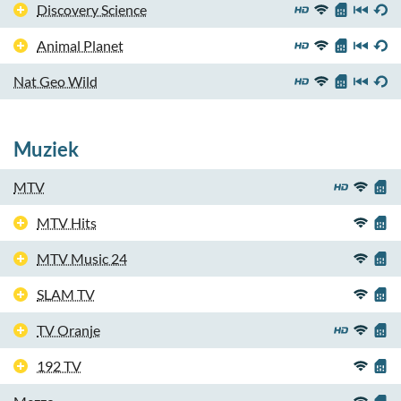
Discovery Science
Animal Planet
Nat Geo Wild
Muziek
MTV
MTV Hits
MTV Music 24
SLAM TV
TV Oranje
192 TV