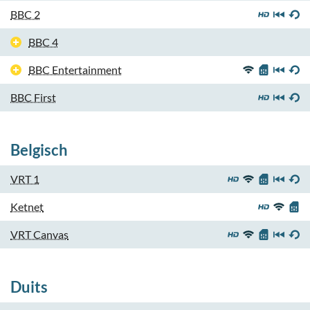
BBC 2
BBC 4
BBC Entertainment
BBC First
Belgisch
VRT 1
Ketnet
VRT Canvas
Duits