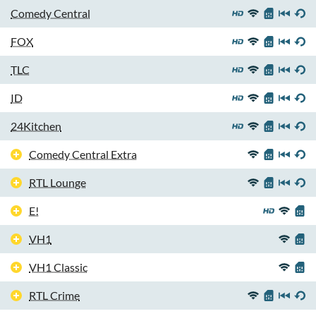
Comedy Central
FOX
TLC
ID
24Kitchen
Comedy Central Extra
RTL Lounge
E!
VH1
VH1 Classic
RTL Crime