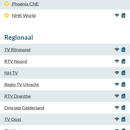
Phoenix CNE
NHK World
Regionaal
TV Rijnmond
RTV Noord
NH TV
Regio TV Utrecht
RTV Drenthe
Omroep Gelderland
TV Oost