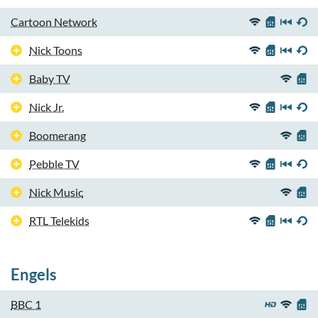
Cartoon Network
Nick Toons
Baby TV
Nick Jr.
Boomerang
Pebble TV
Nick Music
RTL Telekids
Engels
BBC 1