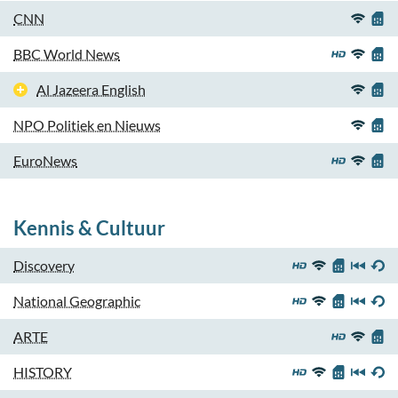
CNN
BBC World News
Al Jazeera English
NPO Politiek en Nieuws
EuroNews
Kennis & Cultuur
Discovery
National Geographic
ARTE
HISTORY