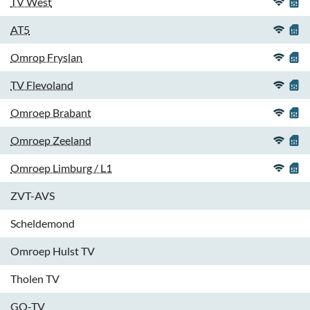
TV West
AT5
Omrop Fryslan
TV Flevoland
Omroep Brabant
Omroep Zeeland
Omroep Limburg / L1
ZVT-AVS
Scheldemond
Omroep Hulst TV
Tholen TV
GO-TV