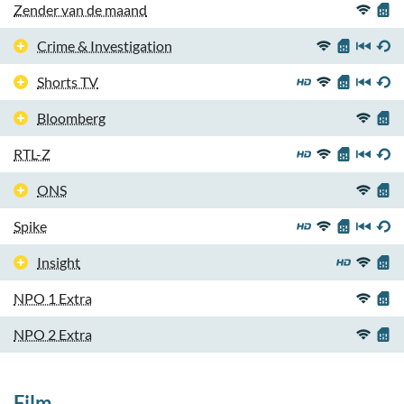
Zender van de maand
Crime & Investigation
Shorts TV
Bloomberg
RTL-Z
ONS
Spike
Insight
NPO 1 Extra
NPO 2 Extra
Film