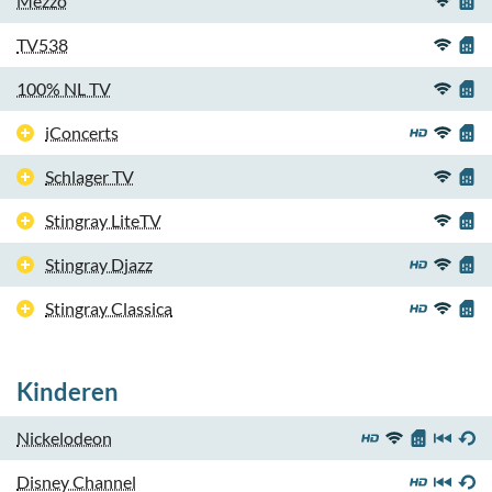
Mezzo
TV538
100% NL TV
iConcerts
Schlager TV
Stingray LiteTV
Stingray Djazz
Stingray Classica
Kinderen
Nickelodeon
Disney Channel