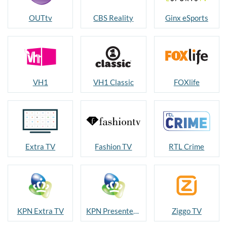
OUTtv
CBS Reality
Ginx eSports
VH1
VH1 Classic
FOXlife
Extra TV
Fashion TV
RTL Crime
KPN Extra TV
KPN Presenteert
Ziggo TV