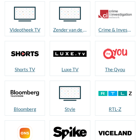
Videotheek TV
Zender van de maand
Crime & Investigation
Shorts TV
Luxe TV
The Qyou
Bloomberg
Style
RTL-Z