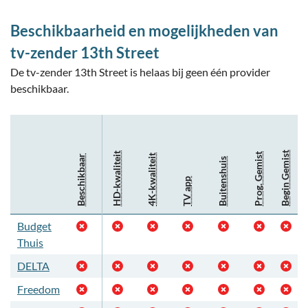
Beschikbaarheid en mogelijkheden van
tv-zender 13th Street
De tv-zender 13th Street is helaas bij geen één provider
beschikbaar.
Begin Gemist
HD-kwaliteit
Prog. Gemist
4K-kwaliteit
Beschikbaar
Buitenshuis
TV app
Budget
Thuis
DELTA
Freedom