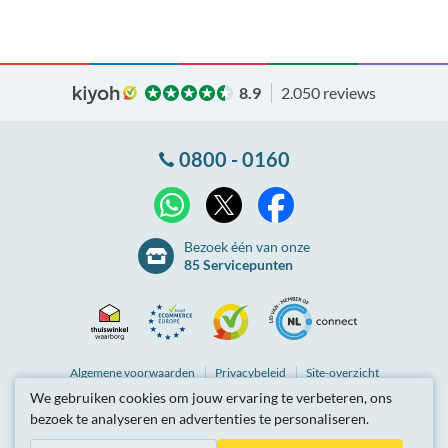
8.9
2.050 reviews
0800 - 0160
X
WhatsApp
Facebook
Bezoek één van onze
85 Servicepunten
Thuiswinkel
Ecommerce
Kiyoh
NLconnect
Algemene
voorwaarden
Privacybeleid
Site-overzicht
We gebruiken cookies om jouw ervaring te verbeteren, ons
Waarborg
Europe
Partnerprogramma
Tarieven zijn inclusief btw.
bezoek te analyseren en advertenties te personaliseren.
© Breedbandwinkel BV 2003 - 2026
, Berkel en Rodenrijs
Certificaat
Trustmark