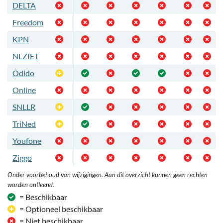
DELTA
Freedom
KPN
NLZIET
Odido
Optioneel
Online
SNLLR
Optioneel
TriNed
Optioneel
Youfone
Ziggo
Onder voorbehoud van wijzigingen. Aan dit overzicht kunnen geen rechten
worden ontleend.
= Beschikbaar
= Optioneel beschikbaar
= Niet beschikbaar