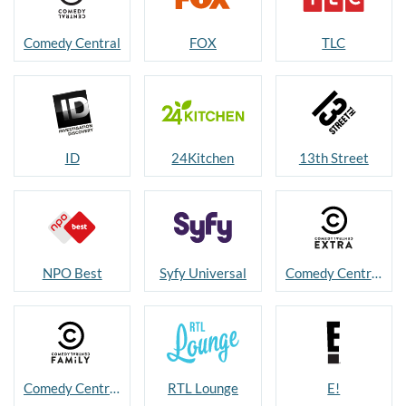
Comedy Central
FOX
TLC
ID
24Kitchen
13th Street
NPO Best
Syfy Universal
Comedy Central Extra
Comedy Central Family
RTL Lounge
E!