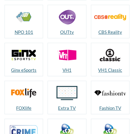
NPO 101
OUTtv
CBS Reality
Ginx eSports
VH1
VH1 Classic
FOXlife
Extra TV
Fashion TV