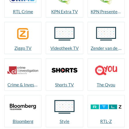
RTL Crime
KPN Extra TV
KPN Presenteert
Ziggo TV
Videotheek TV
Zender van de maand
Crime & Investigation
Shorts TV
The Qyou
Bloomberg
Style
RTL-Z