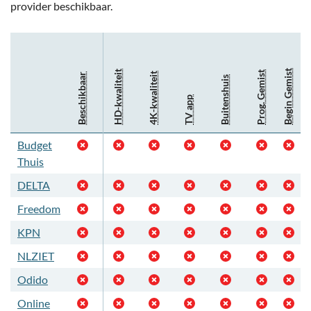
provider beschikbaar.
Begin Gemist
HD-kwaliteit
Prog. Gemist
4K-kwaliteit
Beschikbaar
Buitenshuis
TV app
Budget
Thuis
DELTA
Freedom
KPN
NLZIET
Odido
Online