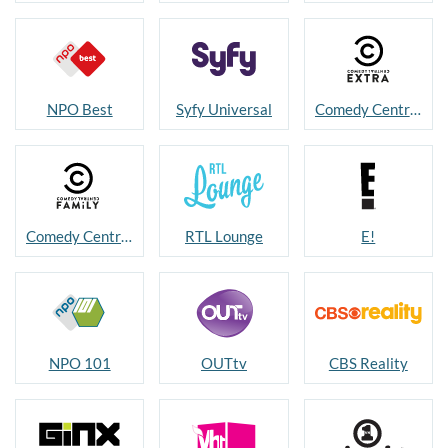
NPO Best
Syfy Universal
Comedy Central Extra
Comedy Central Family
RTL Lounge
E!
NPO 101
OUTtv
CBS Reality