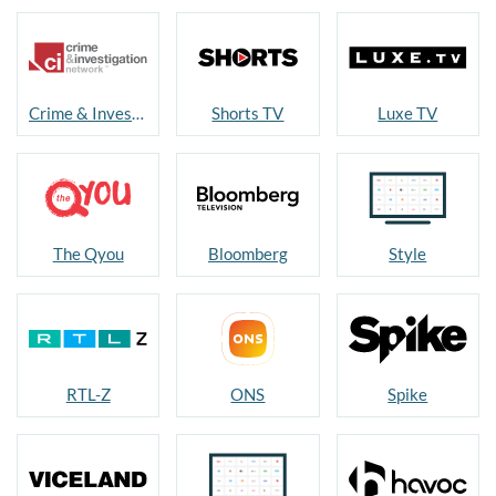
Crime & Investigation
Shorts TV
Luxe TV
The Qyou
Bloomberg
Style
RTL-Z
ONS
Spike