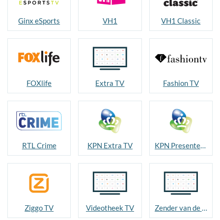
Ginx eSports
VH1
VH1 Classic
FOXlife
Extra TV
Fashion TV
RTL Crime
KPN Extra TV
KPN Presenteert
Ziggo TV
Videotheek TV
Zender van de maand