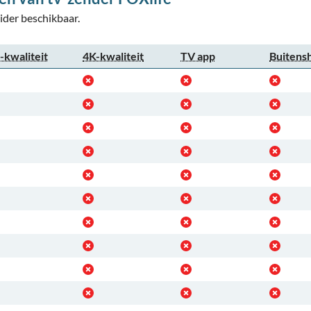
ider beschikbaar.
kwaliteit
4K-kwaliteit
TV app
Buitens