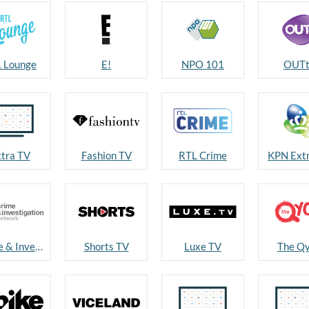
 Lounge
E!
NPO 101
OUTt
tra TV
Fashion TV
RTL Crime
KPN Ext
Crime & Investigation
Shorts TV
Luxe TV
The Q