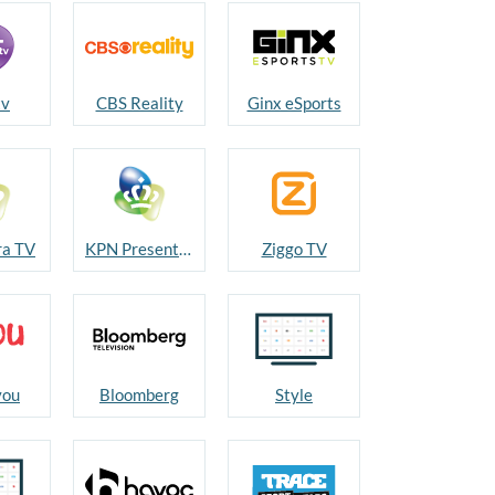
v
CBS Reality
Ginx eSports
ra TV
KPN Presenteert
Ziggo TV
you
Bloomberg
Style