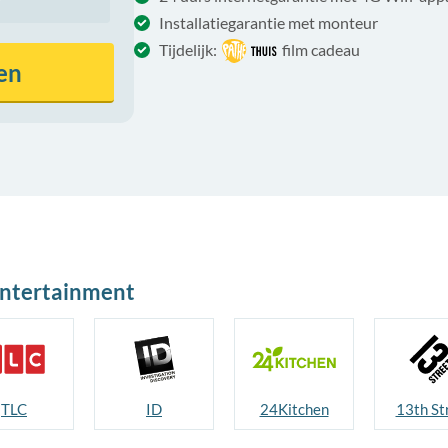
Installatiegarantie met monteur
Tijdelijk:
film cadeau
en
entertainment
TLC
ID
24Kitchen
13th St