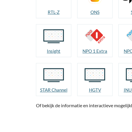
RTL-Z
ONS
Insight
NPO 1 Extra
NPO
STAR Channel
HGTV
INU
Of bekijk de informatie en interactieve mogeli