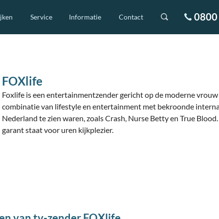
0800 
ijken
Service
Informatie
Contact
FOXlife
Foxlife is een entertainmentzender gericht op de moderne vrouw t
combinatie van lifestyle en entertainment met bekroonde internati
Nederland te zien waren, zoals Crash, Nurse Betty en True Blood.
garant staat voor uren kijkplezier.
en van tv-zender FOXlife