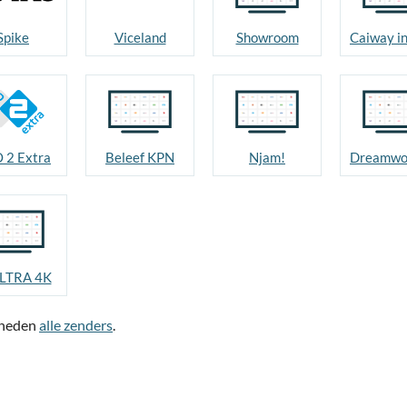
Spike
Viceland
Showroom
 2 Extra
Beleef KPN
Njam!
LTRA 4K
jkheden
alle zenders
.