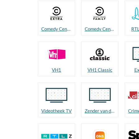
Comedy Central Extra
Comedy Central Family
RTL
VH1
VH1 Classic
Ex
Videotheek TV
Zender van de maand