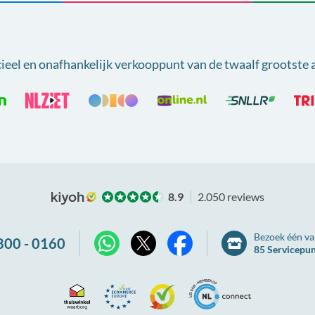
cieel en onafhankelijk verkooppunt van
de twaalf grootste 
8.9
2.050 reviews
Bezoek één va
800 - 0160
85 Servicepu
X
WhatsApp
Facebook