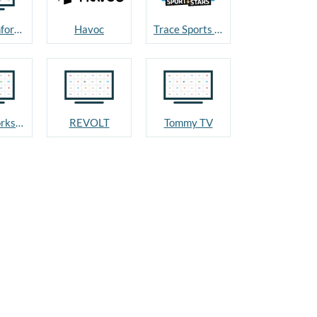
Caiway informatie
Havoc
Trace Sports Stars
Dreamworks Channel
REVOLT
Tommy TV