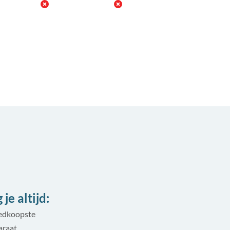
je altijd:
oedkoopste
araat