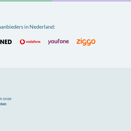
aanbieders in Nederland
:
n onze
nten