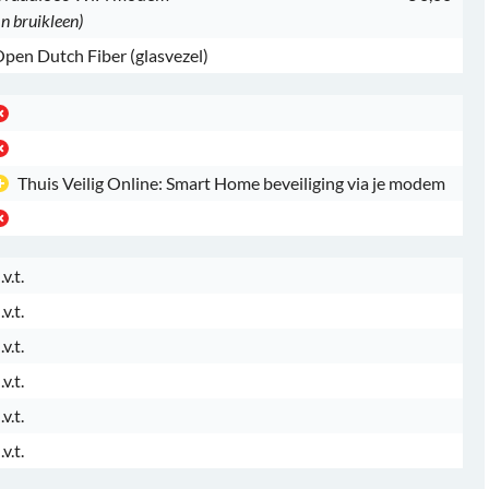
In bruikleen)
pen Dutch Fiber (glasvezel)
Thuis Veilig Online: Smart Home beveiliging via je modem
.v.t.
.v.t.
.v.t.
.v.t.
.v.t.
.v.t.