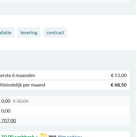
llatie
levering
contract
erste 6 maanden
€ 51,00
iteindelijk per maand
€ 68,50
 0,00
€ 30,00
 0,00
 707,00
 10,00 cashback
+
film cadeau