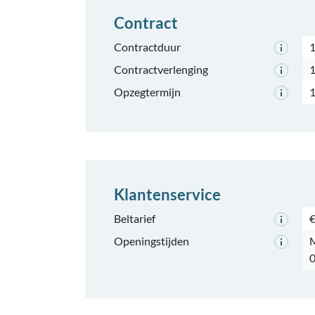
Contract
Contractduur
1
Contractverlenging
Opzegtermijn
Klantenservice
Beltarief
€
Openingstijden
M
0