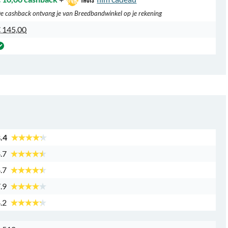
e cashback ontvang je van Breedbandwinkel op je rekening
 145,00
.4
.7
.7
.9
.2