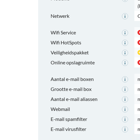
(
Netwerk
O
Wifi Service
Wifi HotSpots
Veiligheidspakket
Online opslagruimte
Aantal e-mail boxen
n
Grootte e-mail box
n
Aantal e-mail aliassen
n
Webmail
n
E-mail spamfilter
n
E-mail virusfilter
n