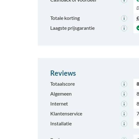
D
Totale korting
€
Laagste prijsgarantie
Reviews
Totaalscore
8
Algemeen
8
Internet
8
Klantenservice
7
Installatie
8