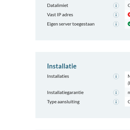
Datalimiet
O
Vast IP adres
Eigen server toegestaan
Installatie
Installaties
M
(
Installatiegarantie
n
Type aansluiting
G