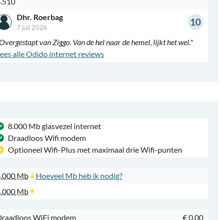
.510
Dhr. Roerbag
10
7 juli 2026
Overgestapt van Ziggo. Van de hel naar de hemel, lijkt het wel."
ees alle Odido internet reviews
8.000 Mb glasvezel internet
Draadloos Wifi modem
Optioneel Wifi-Plus met maximaal drie Wifi-punten
.000
Mb
Hoeveel Mb heb ik nodig?
.000
Mb
Draadloos WiFi modem
€ 0,00