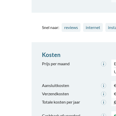
Snel naar:
reviews
internet
insta
Kosten
Prijs per maand
E
U
Aansluitkosten
€
Verzendkosten
€
Totale kosten per jaar
€
Cashback of voordeel
€