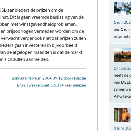
DSL-aanbieders de prijzen om de
inst. Dit is geen vreemde beslissing van de
1 juli 20
hebben met winstgevendheidproblemen.
per 1 jul
zullen prijsoorlogen vermeden worden om de
internet
 verwacht verder ook niet dat prijzen zullen
bieders gaan investeren in bijvoorbeeld
van de afgelopen maanden is dat de markt
en zich zullen aanmelden.
17 juni 2
heeft de 
Zondag 8 februari 2004 09:12
door
redactie
van DELTA
Bron: Tweakers.net, 56.034 keer gelezen
samenwer
APG teg
8 juni 20