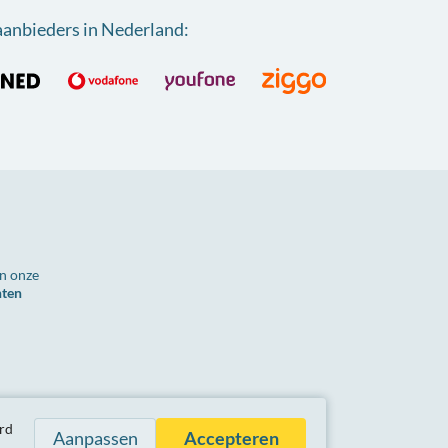
aanbieders in Nederland
:
n onze
nten
n zijn inclusief btw.
rd
Aanpassen
Accepteren