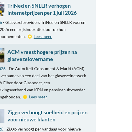
TriNed en SNLLR verhogen
internetprijzen per 1 juli 2026
26
- Glasvezelproviders TriNed en SNLLR voeren
i 2026 een prijsindexatie door op hun
abonnementen.
Lees meer
ACM vreest hogere prijzen na
glasvezelovername
026
- De Autoriteit Consument & Markt (ACM)
overname van een deel van het glasvezelnetwerk
 Fiber door Glaspoort, een
kingsverband van KPN en pensioenuitvoerder
engehouden.
Lees meer
Ziggo verhoogt snelheid en prijzen
voor nieuwe klanten
26
- Ziggo verhoogt per vandaag voor nieuwe