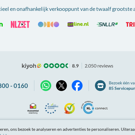
cieel en onafhankelijk verkooppunt van
de twaalf grootste 
8.9
2.050 reviews
Bezoek één va
800 - 0160
85 Servicepu
X
WhatsApp
Facebook
Thuiswinkel
Ecommerce
Kiyoh
NLconnect
arden
Privacybeleid
Site-overzicht
Partnerprogramma
Tarieve
ren, ons bezoek te analyseren en advertenties te personaliseren.
Uiteraa
Waarborg
Europe