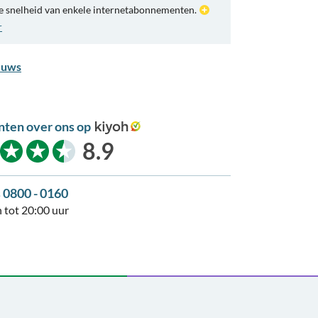
e snelheid van enkele internetabonnementen.
r
euws
nten over ons op
kiyoh
8.9
s 0800 - 0160
 tot 20:00 uur