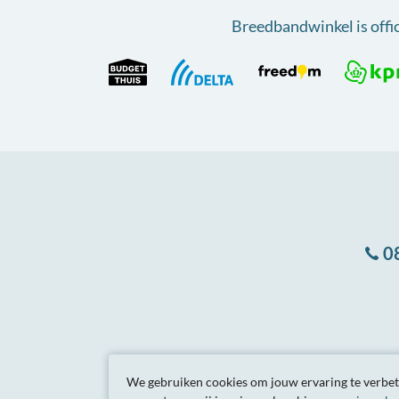
Breedbandwinkel is offi
0
Algemene
voorwa
We gebruiken cookies om jouw ervaring te verbete