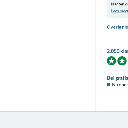
klanten d
Lees mee
Overig ni
2.050 kla
Bel grati
Nu open