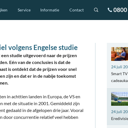
0800 
ijken
Service
Informatie
Contact
el volgens Engelse studie
 een studie uitgevoerd naar de prijzen
en. Eén van de conclusies is dat de
24 juli 2
ast is ontdekt dat de prijzen voor snel
Smart TV 
en zijn en dat er in de nabije toekomst
cadeaukaa
omen.
en in achttien landen in Europa, de VS en
n met de situatie in 2001. Gemiddeld zijn
t gedaald in de afgelopen drie jaar. Vooral
24 juli 2
en door concurrentie relatief veel hebben
Eredivisi