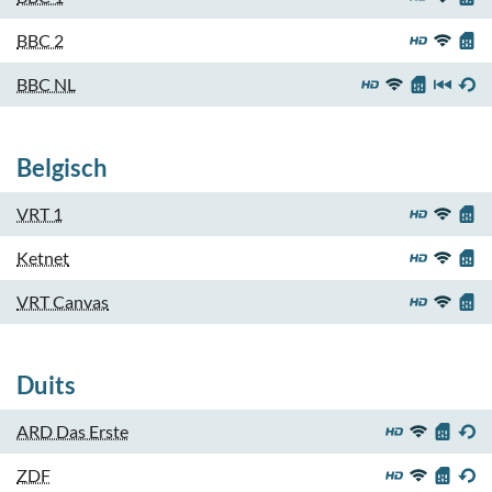
BBC 2
BBC NL
Belgisch
VRT 1
Ketnet
VRT Canvas
Duits
ARD Das Erste
ZDF