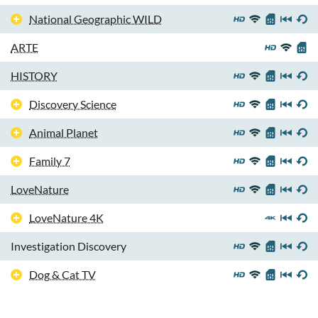
National Geographic WILD
ARTE
HISTORY
Discovery Science
Animal Planet
Family 7
LoveNature
LoveNature 4K
Investigation Discovery
Dog & Cat TV