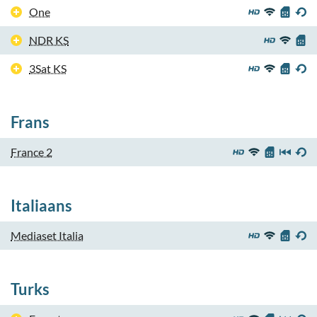
One
NDR KS
3Sat KS
Frans
France 2
Italiaans
Mediaset Italia
Turks