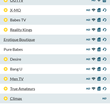
OUTTV
X-MO
Babes TV
Reality Kings
Erotique Boutique
Pure Babes
Desire
Bang U
Men TV
True Amateurs
Climax