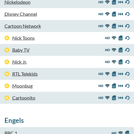
Nickelodeon
Disney Channel
Cartoon Network
Nick Toons
Baby TV
Nick Jr.
RTL Telekids
Moonbug
Cartoonito
Engels
BBC 1