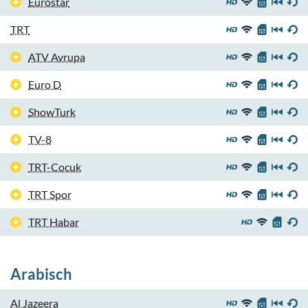
Eurostar
TRT
ATV Avrupa
Euro D
ShowTurk
TV-8
TRT-Cocuk
TRT Spor
TRT Habar
Arabisch
Al Jazeera