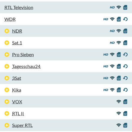
RTL Television
WDR
NDR
Sat.1
Pro Sieben
Tagesschau24
3Sat
Kika
VOX
RTL II
Super RTL