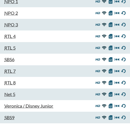
NPO 1
NPO 2
NPO 3
RTL 4
RTL 5
SBS6
RTL 7
RTL 8
Net 5
Veronica / Disney Junior
SBS9