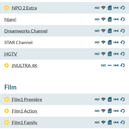
NPO 2 Extra
Njam!
Dreamworks Channel
STAR Channel
HGTV
INULTRA 4K
Film
Film1 Première
Film1 Action
Film1 Family