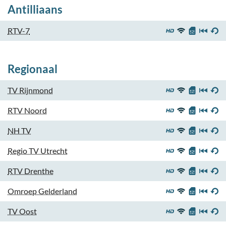
Antilliaans
RTV-7
Regionaal
TV Rijnmond
RTV Noord
NH TV
Regio TV Utrecht
RTV Drenthe
Omroep Gelderland
TV Oost