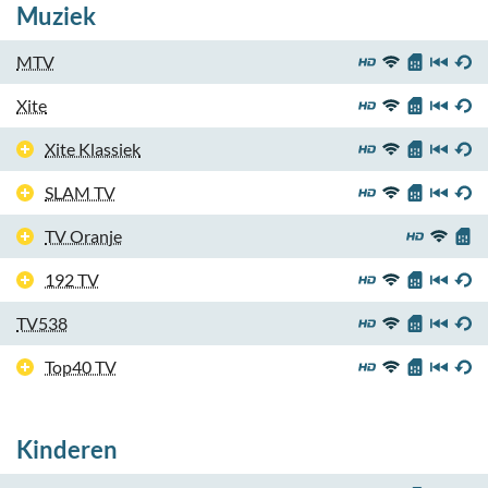
Muziek
MTV
Xite
Xite Klassiek
SLAM TV
TV Oranje
192 TV
TV538
Top40 TV
Kinderen