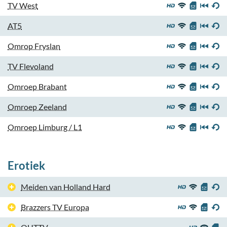
TV West
AT5
Omrop Fryslan
TV Flevoland
Omroep Brabant
Omroep Zeeland
Omroep Limburg / L1
Erotiek
Meiden van Holland Hard
Brazzers TV Europa