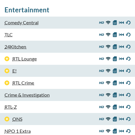
Entertainment
Comedy Central
TLC
24Kitchen
RTL Lounge
E!
RTL Crime
Crime & Investigation
RTL-Z
ONS
NPO 1 Extra