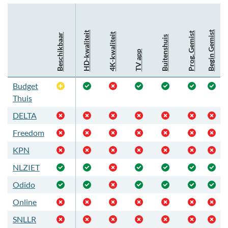
Begin Gemist
HD-kwaliteit
Prog. Gemist
4K-kwaliteit
Beschikbaar
Buitenshuis
TV app
Budget
Optioneel
Thuis
DELTA
Freedom
KPN
NLZIET
Odido
Online
SNLLR