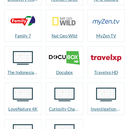
Family 7
Nat Geo Wild
MyZen TV
The Indonesian Channel
Docubox
Travelxp HD
LoveNature 4K
Curiosity Channel
Investigation Discovery