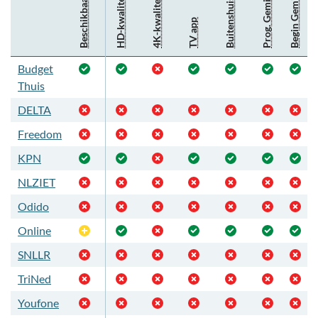
Begin Gemist
HD-kwaliteit
Prog. Gemist
4K-kwaliteit
Beschikbaar
Buitenshuis
TV app
Budget
Thuis
DELTA
Freedom
KPN
NLZIET
Odido
Online
Optioneel
SNLLR
TriNed
Youfone