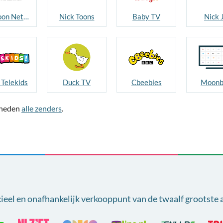
Cartoon Network
Nick Toons
Baby TV
Nick J
Telekids
Duck TV
Cbeebies
Moonb
jkheden
alle zenders
.
cieel en onafhankelijk verkooppunt van
de twaalf grootste 