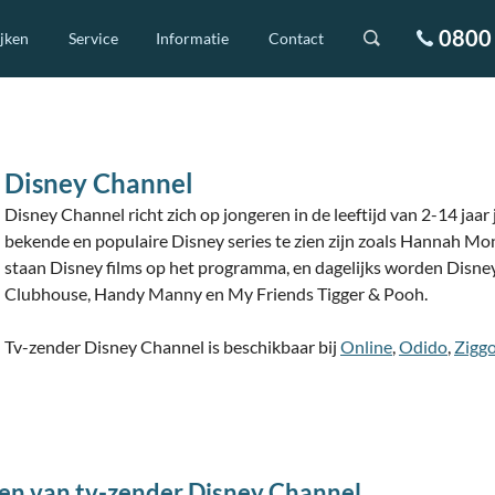
0800 
ijken
Service
Informatie
Contact
Disney Channel
Disney Channel richt zich op jongeren in de leeftijd van 2-14 jaa
bekende en populaire Disney series te zien zijn zoals Hannah Mo
staan Disney films op het programma, en dagelijks worden Disn
Clubhouse, Handy Manny en My Friends Tigger & Pooh.
Tv-zender Disney Channel is beschikbaar bij
Online
,
Odido
,
Zigg
en van tv-zender Disney Channel