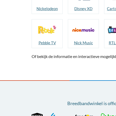
Nickelodeon
Disney XD
Pebble TV
Nick Music
RTL 
Of bekijk de informatie en interactieve mogeli
Breedbandwinkel is offi