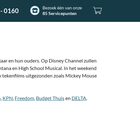
Bezoek één van onze
- 0160
85 Servicepunten
r jaar en hun ouders. Op Disney Channel zullen
ntana en High School Musical. In het weekend
ey tekenfilms uitgezonden zoals Mickey Mouse
o
,
KPN
,
Freedom
,
Budget Thuis
en
DELTA
.