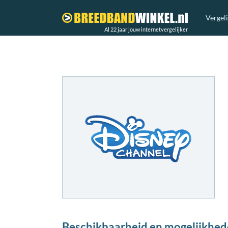
Vergel
Al 22 jaar jouw internetvergelijker
Beschikbaarheid en mogelijkhed