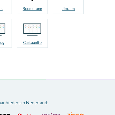
r.
Boomerang
JimJam
ug
Cartoonito
aanbieders in Nederland
: