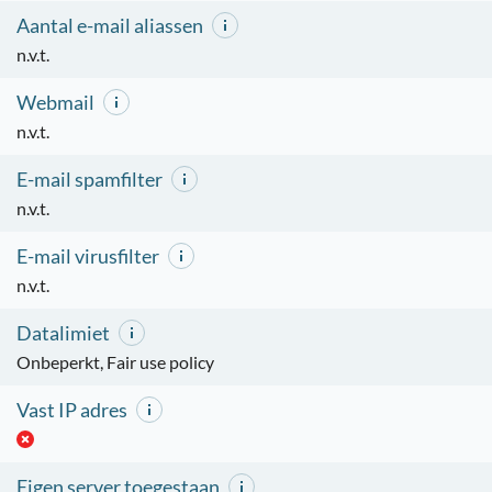
Aantal e-mail aliassen
n.v.t.
Webmail
n.v.t.
E-mail spamfilter
n.v.t.
E-mail virusfilter
n.v.t.
Datalimiet
Onbeperkt, Fair use policy
Vast IP adres
Eigen server toegestaan