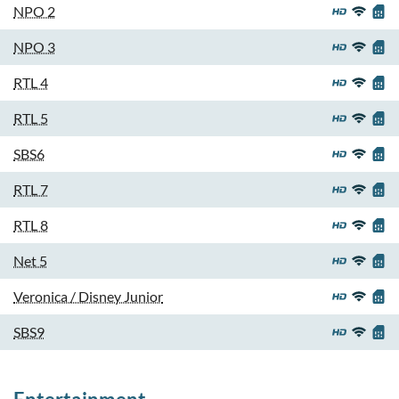
NPO 2
NPO 3
RTL 4
RTL 5
SBS6
RTL 7
RTL 8
Net 5
Veronica / Disney Junior
SBS9