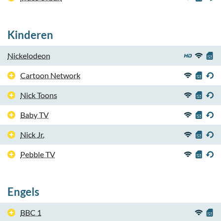
Kinderen
Nickelodeon
Cartoon Network
Nick Toons
Baby TV
Nick Jr.
Pebble TV
Engels
BBC 1