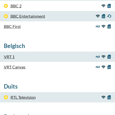
BBC 2
BBC Entertainment
BBC First
Belgisch
VRT 1
VRT Canvas
Duits
RTL Television