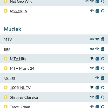
Nat Geo Wild
MyZen TV
Muziek
MTV
Xite
MTV Hits
MTV Music 24
TV538
100% NL TV
Stingray Classica
Trace Urban