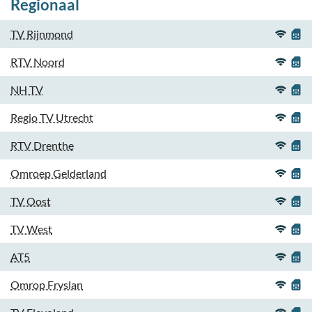
Regionaal
TV Rijnmond
RTV Noord
NH TV
Regio TV Utrecht
RTV Drenthe
Omroep Gelderland
TV Oost
TV West
AT5
Omrop Fryslan