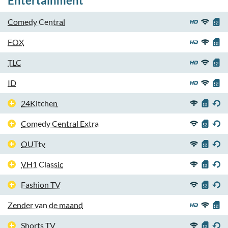
Entertainment
Comedy Central
FOX
TLC
ID
24Kitchen
Comedy Central Extra
OUTtv
VH1 Classic
Fashion TV
Zender van de maand
Shorts TV