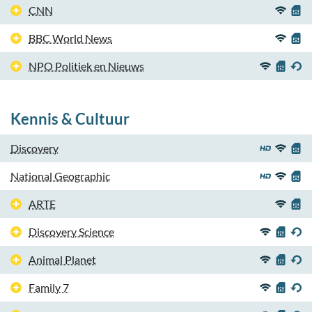
CNN
BBC World News
NPO Politiek en Nieuws
Kennis & Cultuur
Discovery
National Geographic
ARTE
Discovery Science
Animal Planet
Family 7