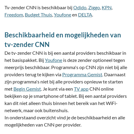
Tv-zender CNN is beschikbaar bij
Odido
,
Ziggo
,
KPN
,
Freedom
,
Budget Thuis
,
Youfone
en
DELTA
.
Beschikbaarheid en mogelijkheden van
tv-zender CNN
De tv-zender CNN is bij een aantal providers beschikbaar in
het basispakket. Bij
Youfone
is deze zender optioneel tegen
meerprijs beschikbaar. Programma's op CNN zijn niet bij alle
providers terug te kijken via
Programma Gemist
. Daarnaast
zijn programma's niet bij alle providers opnieuw te starten
met
Begin Gemist
. Je kunt via een
TV app
CNN online
bekijken op je smartphone of tablet. Bij een aantal providers
kan dit niet alleen thuis binnen het bereik van het WiFi-
netwerk, maar ook buitenshuis.
In onderstaand overzicht vind je de beschikbaarheid en alle
mogelijkheden van CNN per provider.