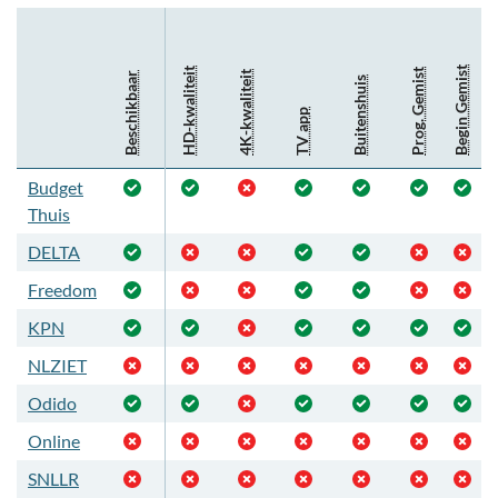
Begin Gemist
HD-kwaliteit
Prog. Gemist
4K-kwaliteit
Beschikbaar
Buitenshuis
TV app
Budget
Thuis
DELTA
Freedom
KPN
NLZIET
Odido
Online
SNLLR