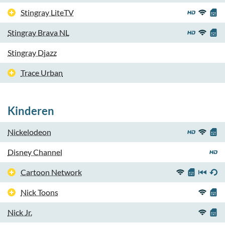
Stingray LiteTV
Stingray Brava NL
Stingray Djazz
Trace Urban
Kinderen
Nickelodeon
Disney Channel
Cartoon Network
Nick Toons
Nick Jr.