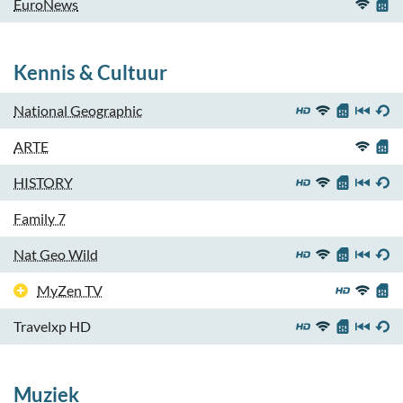
EuroNews
Kennis & Cultuur
National Geographic
ARTE
HISTORY
Family 7
Nat Geo Wild
MyZen TV
Travelxp HD
Muziek