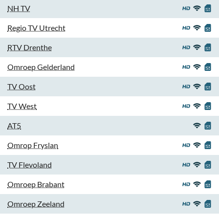
NH TV
Regio TV Utrecht
RTV Drenthe
Omroep Gelderland
TV Oost
TV West
AT5
Omrop Fryslan
TV Flevoland
Omroep Brabant
Omroep Zeeland