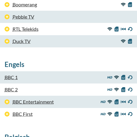
Boomerang
Pebble TV
RTL Telekids
Duck TV
Engels
BBC 1
BBC 2
BBC Entertainment
BBC First