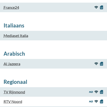
France24
Italiaans
Mediaset Italia
Arabisch
Al Jazeera
Regionaal
TV Rijnmond
RTV Noord