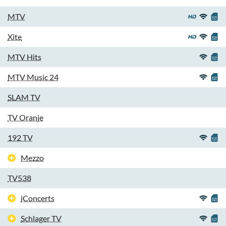
MTV
Xite
MTV Hits
MTV Music 24
SLAM TV
TV Oranje
192 TV
Mezzo
TV538
iConcerts
Schlager TV