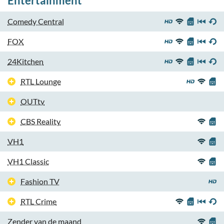
Entertainment
Comedy Central
FOX
24Kitchen
RTL Lounge
OUTtv
CBS Reality
VH1
VH1 Classic
Fashion TV
RTL Crime
Zender van de maand