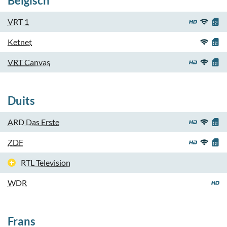
Belgisch
VRT 1
Ketnet
VRT Canvas
Duits
ARD Das Erste
ZDF
RTL Television
WDR
Frans