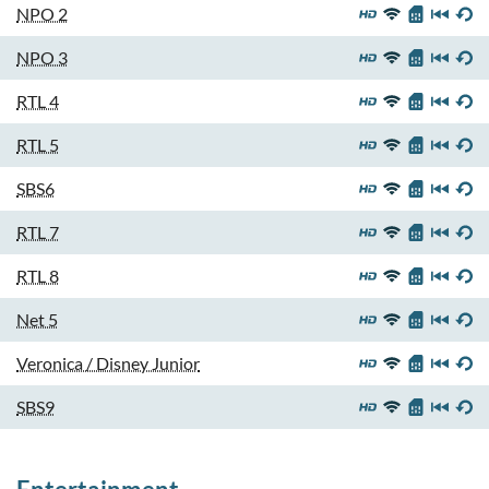
NPO 2
NPO 3
RTL 4
RTL 5
SBS6
RTL 7
RTL 8
Net 5
Veronica / Disney Junior
SBS9