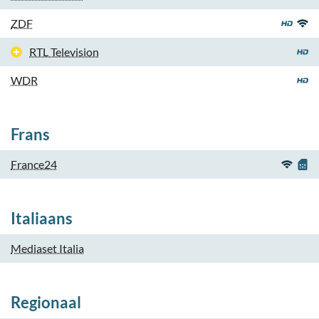
ZDF
RTL Television
WDR
Frans
France24
Italiaans
Mediaset Italia
Regionaal