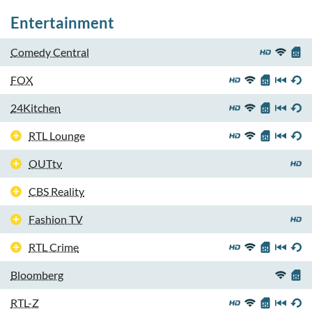
Entertainment
Comedy Central
FOX
24Kitchen
RTL Lounge
OUTtv
CBS Reality
Fashion TV
RTL Crime
Bloomberg
RTL-Z