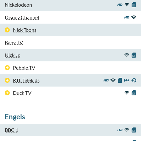
Nickelodeon
Disney Channel
Nick Toons
Baby TV
Nick Jr.
Pebble TV
RTL Telekids
Duck TV
Engels
BBC 1