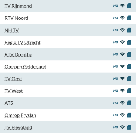
TV Rijnmond
RTV Noord
NH TV
Regio TV Utrecht
RTV Drenthe
Omroep Gelderland
TV Oost
TV West
AT5
Omrop Fryslan
TV Flevoland