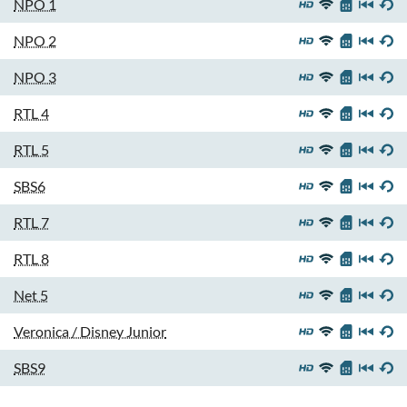
NPO 1
NPO 2
NPO 3
RTL 4
RTL 5
SBS6
RTL 7
RTL 8
Net 5
Veronica / Disney Junior
SBS9