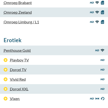
Omroep Brabant
Omroep Zeeland
Omroep Limburg / L1
Erotiek
Penthouse Gold
Playboy TV
Dorcel TV
Vivid Red
Dorcel XXL
Vixen