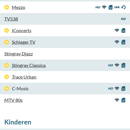
Mezzo
TV538
iConcerts
Schlager TV
Stingray Djazz
Stingray Classica
Trace Urban
C-Music
MTV 80s
Kinderen