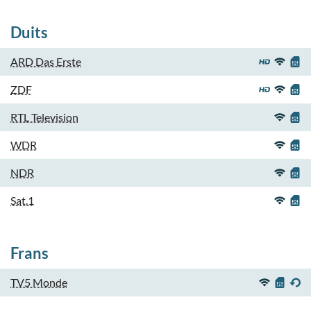
Duits
ARD Das Erste
ZDF
RTL Television
WDR
NDR
Sat.1
Frans
TV5 Monde