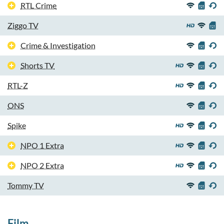
RTL Crime
Ziggo TV
Crime & Investigation
Shorts TV
RTL-Z
ONS
Spike
NPO 1 Extra
NPO 2 Extra
Tommy TV
Film