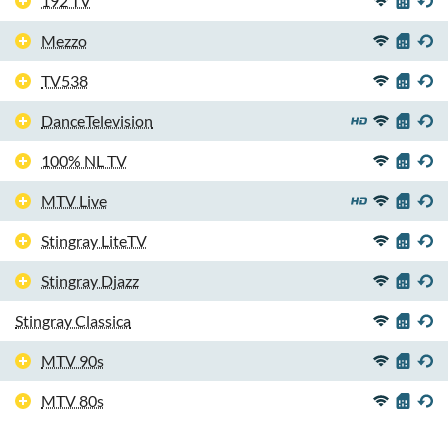
192 TV
Mezzo
TV538
DanceTelevision
100% NL TV
MTV Live
Stingray LiteTV
Stingray Djazz
Stingray Classica
MTV 90s
MTV 80s