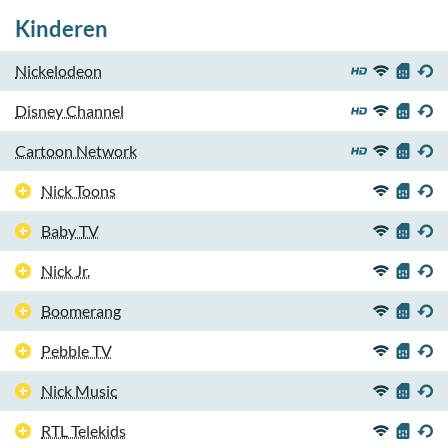
Kinderen
Nickelodeon
Disney Channel
Cartoon Network
Nick Toons
Baby TV
Nick Jr.
Boomerang
Pebble TV
Nick Music
RTL Telekids