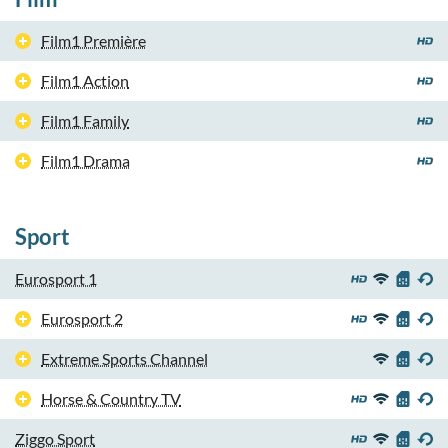
Film1 Première
Film1 Action
Film1 Family
Film1 Drama
Sport
Eurosport 1
Eurosport 2
Extreme Sports Channel
Horse & Country TV
Ziggo Sport