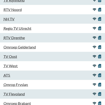
TV Rijnmond
RTV Noord
NH TV
Regio TV Utrecht
RTV Drenthe
Omroep Gelderland
TV Oost
TV West
AT5
Omrop Fryslan
TV Flevoland
Omroep Brabant