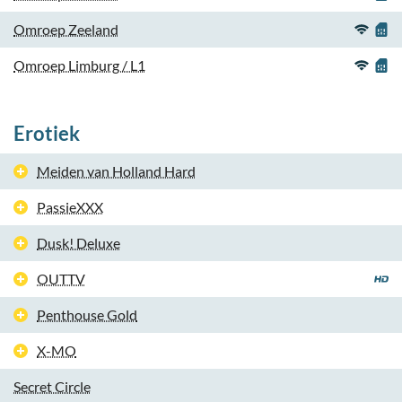
Omroep Zeeland
Omroep Limburg / L1
Erotiek
Meiden van Holland Hard
PassieXXX
Dusk! Deluxe
OUTTV
Penthouse Gold
X-MO
Secret Circle