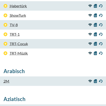
Habertürk
ShowTurk
TV-8
TRT-1
TRT-Cocuk
TRT-Müzik
Arabisch
2M
Aziatisch