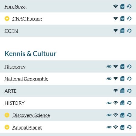
EuroNews
CNBC Europe
CGTN
Kennis & Cultuur
Discovery
National Geographic
ARTE
HISTORY
Discovery Science
Animal Planet