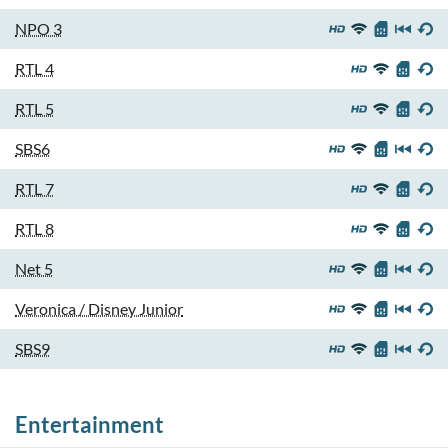
NPO 3
RTL 4
RTL 5
SBS6
RTL 7
RTL 8
Net 5
Veronica / Disney Junior
SBS9
Entertainment