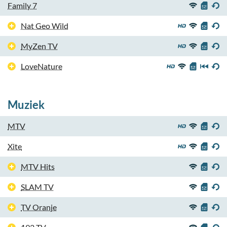
Family 7
Nat Geo Wild
MyZen TV
LoveNature
Muziek
MTV
Xite
MTV Hits
SLAM TV
TV Oranje