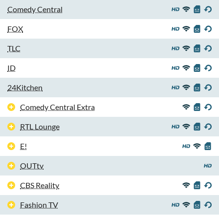
Comedy Central
FOX
TLC
ID
24Kitchen
Comedy Central Extra
RTL Lounge
E!
OUTtv
CBS Reality
Fashion TV