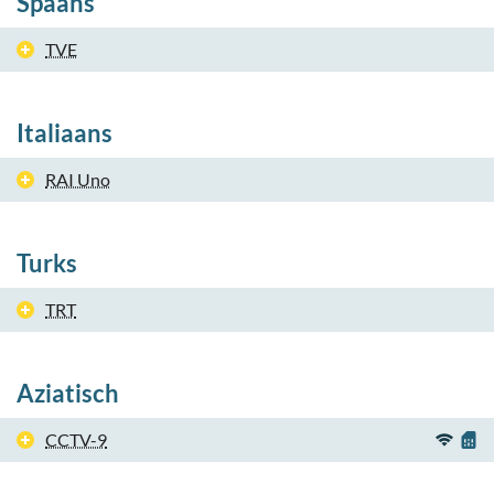
Spaans
TVE
Italiaans
RAI Uno
Turks
TRT
Aziatisch
CCTV-9