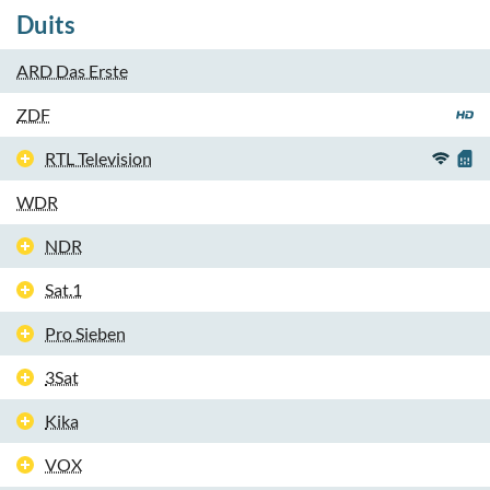
Duits
ARD Das Erste
ZDF
RTL Television
WDR
NDR
Sat.1
Pro Sieben
3Sat
Kika
VOX