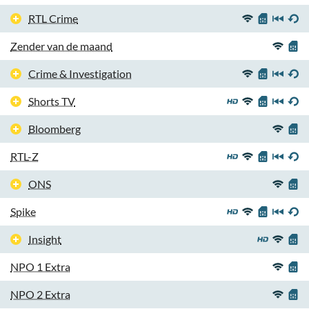
RTL Crime
Zender van de maand
Crime & Investigation
Shorts TV
Bloomberg
RTL-Z
ONS
Spike
Insight
NPO 1 Extra
NPO 2 Extra