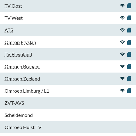
TV Oost
TV West
AT5
Omrop Fryslan
TV Flevoland
Omroep Brabant
Omroep Zeeland
Omroep Limburg / L1
ZVT-AVS
Scheldemond
Omroep Hulst TV