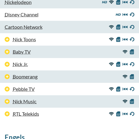
Nickelodeon
Disney Channel
Cartoon Network
Nick Toons
Baby TV
Nick Jr.
Boomerang
Pebble TV
Nick Music
RTL Telekids
Engels