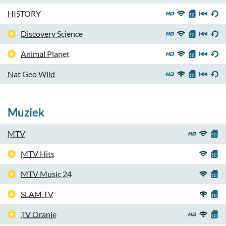
HISTORY
Discovery Science
Animal Planet
Nat Geo Wild
Muziek
MTV
MTV Hits
MTV Music 24
SLAM TV
TV Oranje