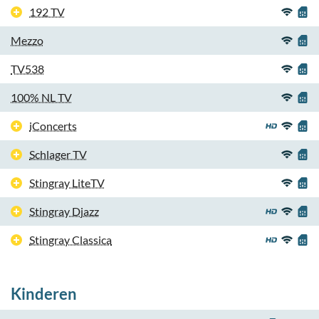
192 TV
Mezzo
TV538
100% NL TV
iConcerts
Schlager TV
Stingray LiteTV
Stingray Djazz
Stingray Classica
Kinderen