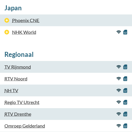
Japan
Phoenix CNE
NHK World
Regionaal
TV Rijnmond
RTV Noord
NH TV
Regio TV Utrecht
RTV Drenthe
Omroep Gelderland