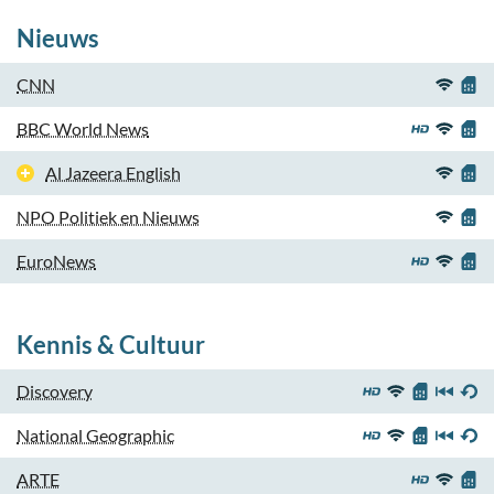
Nieuws
CNN
BBC World News
Al Jazeera English
NPO Politiek en Nieuws
EuroNews
Kennis & Cultuur
Discovery
National Geographic
ARTE