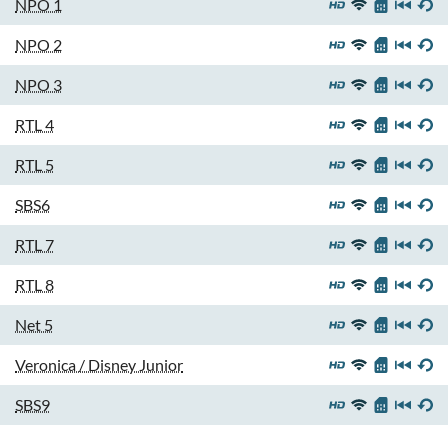
NPO 1
NPO 2
NPO 3
RTL 4
RTL 5
SBS6
RTL 7
RTL 8
Net 5
Veronica / Disney Junior
SBS9