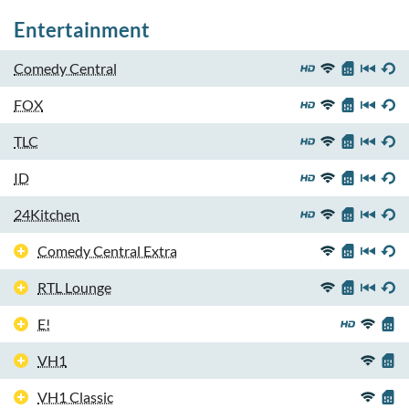
Entertainment
Comedy Central
FOX
TLC
ID
24Kitchen
Comedy Central Extra
RTL Lounge
E!
VH1
VH1 Classic