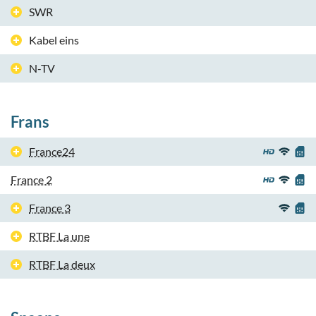
SWR
Kabel eins
N-TV
Frans
France24
France 2
France 3
RTBF La une
RTBF La deux