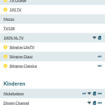
TV Oranje
192 TV
Mezzo
TV538
100% NL TV
Stingray LiteTV
Stingray Djazz
Stingray Classica
Kinderen
Nickelodeon
Disney Channel