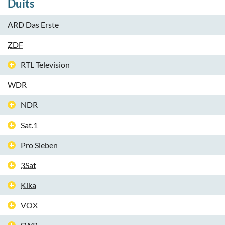
Duits
ARD Das Erste
ZDF
RTL Television
WDR
NDR
Sat.1
Pro Sieben
3Sat
Kika
VOX