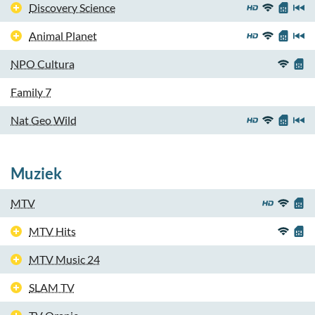
Discovery Science
Animal Planet
NPO Cultura
Family 7
Nat Geo Wild
Muziek
MTV
MTV Hits
MTV Music 24
SLAM TV