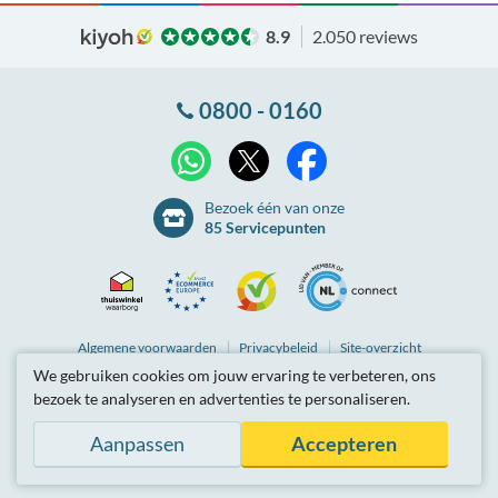
8.9
2.050 reviews
0800 - 0160
X
WhatsApp
Facebook
Bezoek één van onze
85 Servicepunten
Thuiswinkel
Ecommerce
Kiyoh
NLconnect
Algemene
voorwaarden
Privacybeleid
Site-overzicht
We gebruiken cookies om jouw ervaring te verbeteren, ons
Waarborg
Europe
Partnerprogramma
Tarieven zijn inclusief btw.
bezoek te analyseren en advertenties te personaliseren.
© Breedbandwinkel BV 2003 - 2026
, Berkel en Rodenrijs
Certificaat
Trustmark
Aanpassen
Accepteren
Hosting door