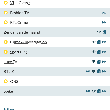
VH1 Classic
Fashion TV
RTL Crime
Zender van de maand
Crime & Investigation
Shorts TV
Luxe TV
RTL-Z
ONS
Spike
Film