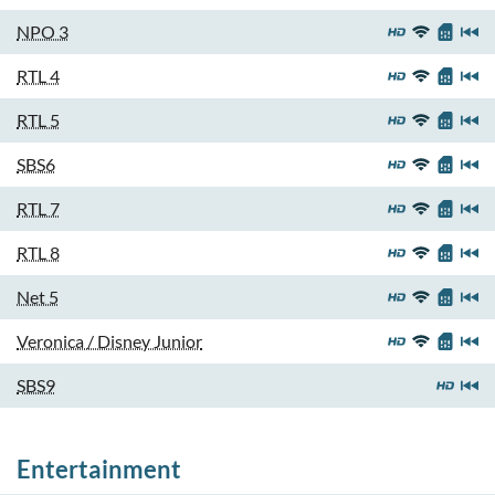
NPO 3
RTL 4
RTL 5
SBS6
RTL 7
RTL 8
Net 5
Veronica / Disney Junior
SBS9
Entertainment