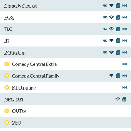
Comedy Central
FOX
TLC
ID
24Kitchen
Comedy Central Extra
Comedy Central Family
RTL Lounge
NPO 101
OUTtv
VH1