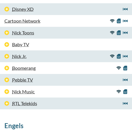
Disney XD
Cartoon Network
Nick Toons
Baby TV
Nick Jr.
Boomerang
Pebble TV
Nick Music
RTL Telekids
Engels