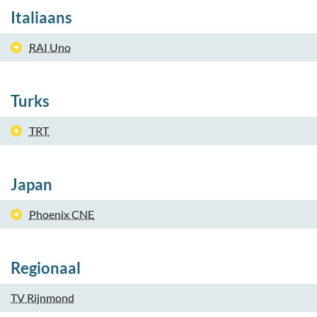
Italiaans
RAI Uno
Turks
TRT
Japan
Phoenix CNE
Regionaal
TV Rijnmond