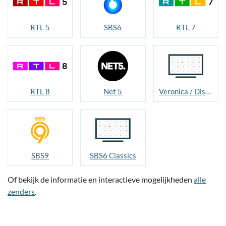
RTL 5
SBS6
RTL 7
RTL 8
Net 5
Veronica / Disney Junior
SBS9
SBS6 Classics
Of bekijk de informatie en interactieve mogelijkheden
alle
zenders
.