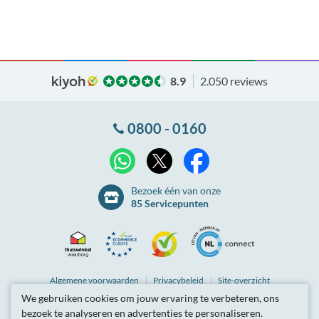
8.9
2.050 reviews
0800 - 0160
X
WhatsApp
Facebook
Bezoek één van onze
85 Servicepunten
Thuiswinkel
Ecommerce
Kiyoh
NLconnect
Algemene
voorwaarden
Privacybeleid
Site-overzicht
We gebruiken cookies om jouw ervaring te verbeteren, ons
Waarborg
Europe
Partnerprogramma
Tarieven zijn inclusief btw.
bezoek te analyseren en advertenties te personaliseren.