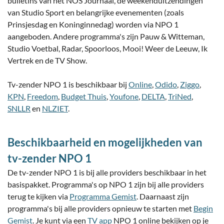
bulletins van het NOS Journaal, de weekenduitzendingen
van Studio Sport en belangrijke evenementen (zoals
Prinsjesdag en Koninginnedag) worden via NPO 1
aangeboden. Andere programma's zijn Pauw & Witteman,
Studio Voetbal, Radar, Spoorloos, Mooi! Weer de Leeuw, Ik
Vertrek en de TV Show.
Tv-zender NPO 1 is beschikbaar bij
Online
,
Odido
,
Ziggo
,
KPN
,
Freedom
,
Budget Thuis
,
Youfone
,
DELTA
,
TriNed
,
SNLLR
en
NLZIET
.
Beschikbaarheid en mogelijkheden van
tv-zender NPO 1
De tv-zender NPO 1 is bij alle providers beschikbaar in het
basispakket. Programma's op NPO 1 zijn bij alle providers
terug te kijken via
Programma Gemist
. Daarnaast zijn
programma's bij alle providers opnieuw te starten met
Begin
Gemist
. Je kunt via een
TV app
NPO 1 online bekijken op je