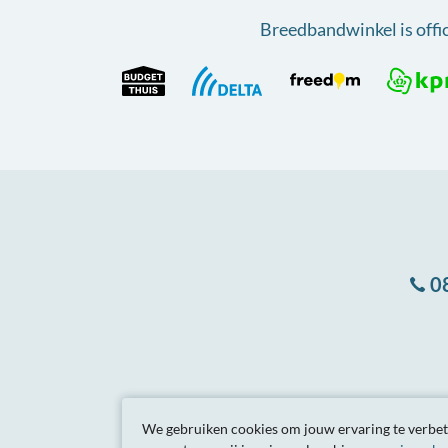
Breedbandwinkel is offi
0
Algemene
voorwa
We gebruiken cookies om jouw ervaring te verbete