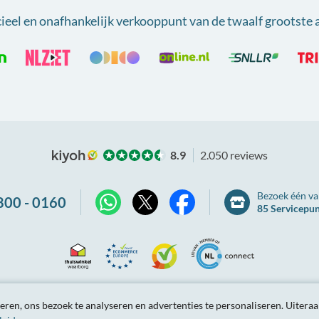
cieel en onafhankelijk verkooppunt van
de twaalf grootste 
8.9
2.050 reviews
Bezoek één va
800 - 0160
85 Servicepu
X
WhatsApp
Facebook
Thuiswinkel
Ecommerce
Kiyoh
NLconnect
arden
Privacybeleid
Site-overzicht
Partnerprogramma
Tarieve
ren, ons bezoek te analyseren en advertenties te personaliseren.
Uiteraa
Waarborg
Europe