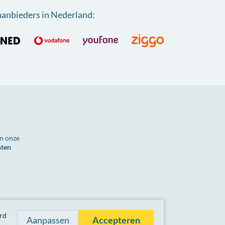
aanbieders in Nederland
:
n onze
nten
n zijn inclusief btw.
rd
Aanpassen
Accepteren