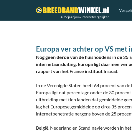
Vergel
Al 22 jaar jouw internetvergelijker
Europa ver achter op VS met 
Nog geen derde van de huishoudens in de 25 E
internetaansluiting. Europa ligt daarmee ver 
rapport van het Franse instituut Insead.
In de Verenigde Staten heeft 64 procent van de 
Europa ligt dat percentage onder de 30 procent
uitbreiding met tien landen dat gemiddelde gee
lag het Europese gemiddelde op circa 35 procent.
internetpenetratie nergens boven de 25 procent
België, Nederland en Scandinavië worden in het