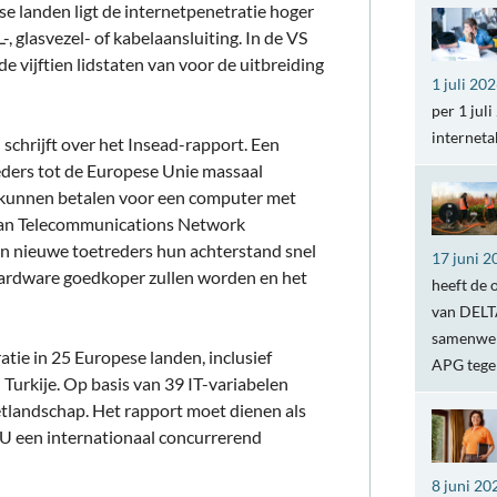
 landen ligt de internetpenetratie hoger
glasvezel- of kabelaansluiting. In de VS
e vijftien lidstaten van voor de uitbreiding
1 juli 20
per 1 jul
internet
schrijft over het Insead-rapport. Een
eders tot de Europese Unie massaal
f kunnen betalen voor een computer met
ean Telecommunications Network
en nieuwe toetreders hun achterstand snel
17 juni 2
 hardware goedkoper zullen worden en het
heeft de 
van DELTA
samenwer
tie in 25 Europese landen, inclusief
APG teg
n Turkije. Op basis van 39 IT-variabelen
etlandschap. Het rapport moet dienen als
EU een internationaal concurrerend
8 juni 20