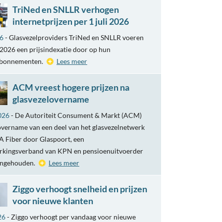
TriNed en SNLLR verhogen
internetprijzen per 1 juli 2026
26
- Glasvezelproviders TriNed en SNLLR voeren
i 2026 een prijsindexatie door op hun
abonnementen.
Lees meer
ACM vreest hogere prijzen na
glasvezelovername
026
- De Autoriteit Consument & Markt (ACM)
overname van een deel van het glasvezelnetwerk
 Fiber door Glaspoort, een
kingsverband van KPN en pensioenuitvoerder
engehouden.
Lees meer
Ziggo verhoogt snelheid en prijzen
voor nieuwe klanten
26
- Ziggo verhoogt per vandaag voor nieuwe