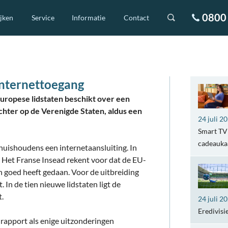
0800 
ijken
Service
Informatie
Contact
internettoegang
uropese lidstaten beschikt over een
achter op de Verenigde Staten, aldus een
24 juli 2
Smart TV 
cadeaukaa
huishoudens een internetaansluiting. In
. Het Franse Insead rekent voor dat de EU-
n goed heeft gedaan. Voor de uitbreiding
 In de tien nieuwe lidstaten ligt de
.
24 juli 2
Eredivisi
 rapport als enige uitzonderingen