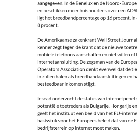
aangegeven. In de Benelux en de Noord-Europese
en beschikken meer huishoudens over een ADSL-, 
ligt het breedbandpercentage op 16 procent, in d
8 procent.
De Amerikaanse zakenkrant Wall Street Journal 
kenner zegt tegen de krant dat de nieuwe toetr
mobiele telefoons aanschaffen en niet willen o
internetaansluiting. De zegsman van de Europ
Operators Association denkt evenwel dat de ti
in zullen halen als breedbandaansluitingen en
besteedbaar inkomen stijgt.
Insead onderzocht de status van internetpenetra
potentiële toetreders als Bulgarije, Hongarije e
geeft het instituut een beeld van het EU-intern
basisstuk voor het Europees beleid dat van de 
bedrijfsterrein op internet moet maken.