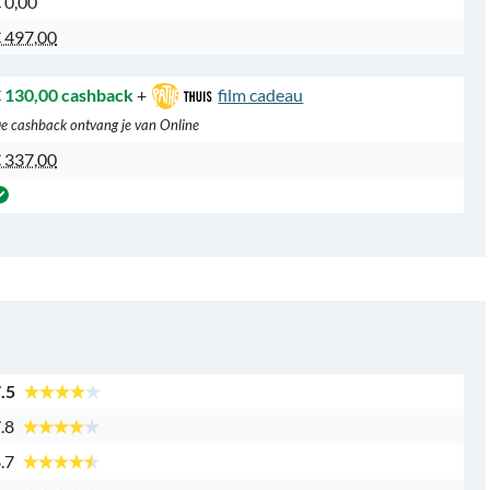
 0,00
 497,00
 130,00 cashback
+
film cadeau
e cashback ontvang je van Online
 337,00
.5
.8
.7