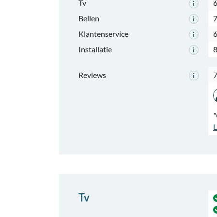
Tv
6
Bellen
7
Klantenservice
6
Installatie
8
Reviews
"
L
Tv