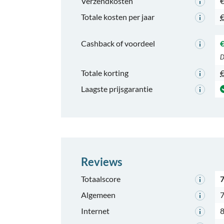
Verzendkosten
€
Totale kosten per jaar
€
Cashback of voordeel
€
D
Totale korting
€
Laagste prijsgarantie
Reviews
Totaalscore
7
Algemeen
7
Internet
8