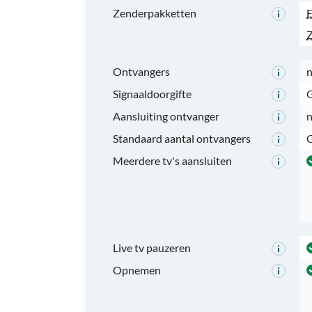
Zenderpakketten
E
Z
Ontvangers
n
Signaaldoorgifte
G
Aansluiting ontvanger
n
Standaard aantal ontvangers
Meerdere tv's aansluiten
Live tv pauzeren
Opnemen