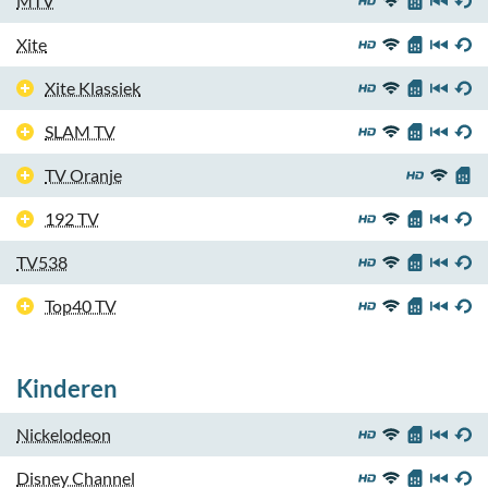
MTV
Xite
Xite Klassiek
SLAM TV
TV Oranje
192 TV
TV538
Top40 TV
Kinderen
Nickelodeon
Disney Channel