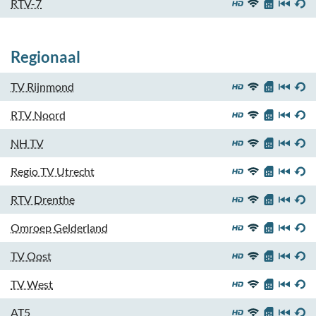
RTV-7
Regionaal
TV Rijnmond
RTV Noord
NH TV
Regio TV Utrecht
RTV Drenthe
Omroep Gelderland
TV Oost
TV West
AT5