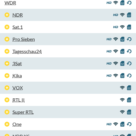
WDR
NDR
Sat.1
Pro Sieben
Tagesschau24
3Sat
Kika
VOX
RTL II
Super RTL
One