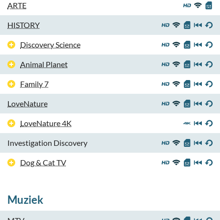
ARTE
HISTORY
Discovery Science
Animal Planet
Family 7
LoveNature
LoveNature 4K
Investigation Discovery
Dog & Cat TV
Muziek