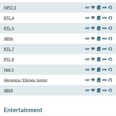
NPO 3
RTL 4
RTL 5
SBS6
RTL 7
RTL 8
Net 5
Veronica / Disney Junior
SBS9
Entertainment