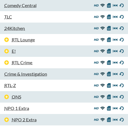
Comedy Central
TLC
24Kitchen
RTL Lounge
E!
RTL Crime
Crime & Investigation
RTL-Z
ONS
NPO 1 Extra
NPO 2 Extra