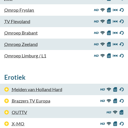
Omrop Fryslan
TV Flevoland
Omroep Brabant
Omroep Zeeland
Omroep Limburg / L1
Erotiek
Meiden van Holland Hard
Brazzers TV Europa
OUTTV
X-MO