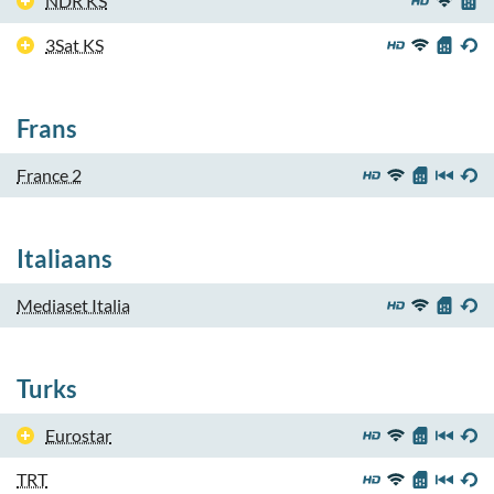
NDR KS
3Sat KS
Frans
France 2
Italiaans
Mediaset Italia
Turks
Eurostar
TRT