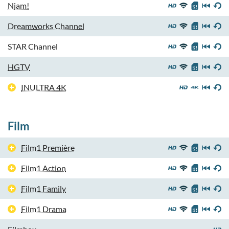
Njam!
Dreamworks Channel
STAR Channel
HGTV
INULTRA 4K
Film
Film1 Première
Film1 Action
Film1 Family
Film1 Drama