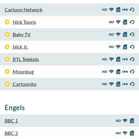
Cartoon Network
Nick Toons
Baby TV
Nick Jr.
RTL Telekids
Moonbug
Cartoonito
Engels
BBC 1
BBC 2