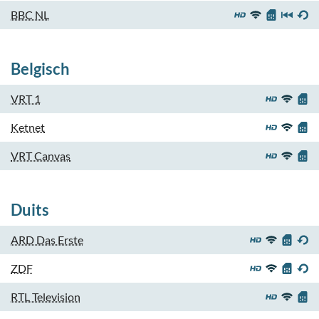
BBC NL
Belgisch
VRT 1
Ketnet
VRT Canvas
Duits
ARD Das Erste
ZDF
RTL Television