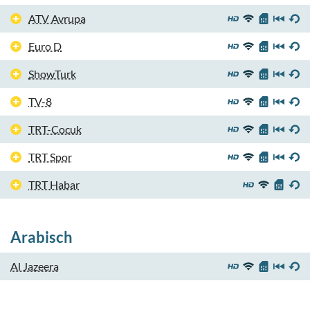
ATV Avrupa
Euro D
ShowTurk
TV-8
TRT-Cocuk
TRT Spor
TRT Habar
Arabisch
Al Jazeera