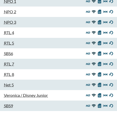
NPO 1
NPO 2
NPO 3
RTL 4
RTL 5
SBS6
RTL 7
RTL 8
Net 5
Veronica / Disney Junior
SBS9