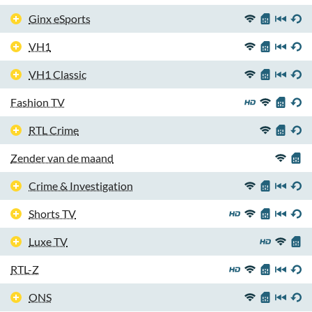
Ginx eSports
VH1
VH1 Classic
Fashion TV
RTL Crime
Zender van de maand
Crime & Investigation
Shorts TV
Luxe TV
RTL-Z
ONS