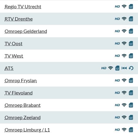
Regio TV Utrecht
RTV Drenthe
Omroep Gelderland
TV Oost
TV West
AT5
Omrop Fryslan
TV Flevoland
Omroep Brabant
Omroep Zeeland
Omroep Limburg / L1