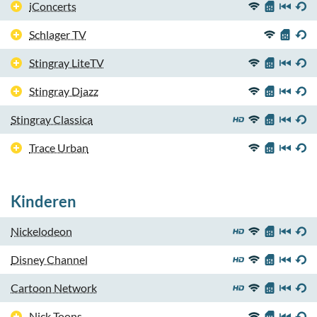
iConcerts
Schlager TV
Stingray LiteTV
Stingray Djazz
Stingray Classica
Trace Urban
Kinderen
Nickelodeon
Disney Channel
Cartoon Network
Nick Toons