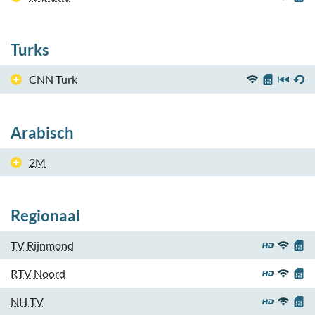
Turks
CNN Turk
Arabisch
2M
Regionaal
TV Rijnmond
RTV Noord
NH TV