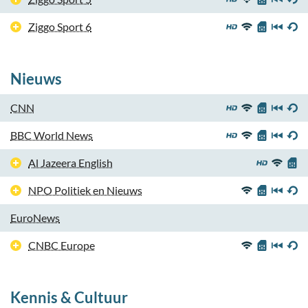
Ziggo Sport 6
Nieuws
CNN
BBC World News
Al Jazeera English
NPO Politiek en Nieuws
EuroNews
CNBC Europe
Kennis & Cultuur