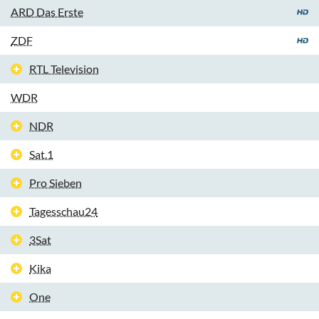
ARD Das Erste
ZDF
RTL Television
WDR
NDR
Sat.1
Pro Sieben
Tagesschau24
3Sat
Kika
One