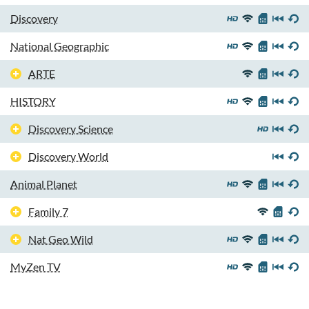
Discovery
National Geographic
ARTE
HISTORY
Discovery Science
Discovery World
Animal Planet
Family 7
Nat Geo Wild
MyZen TV