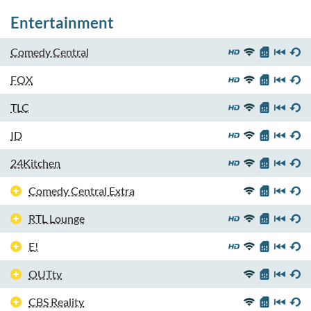
Entertainment
Comedy Central
FOX
TLC
ID
24Kitchen
Comedy Central Extra
RTL Lounge
E!
OUTtv
CBS Reality