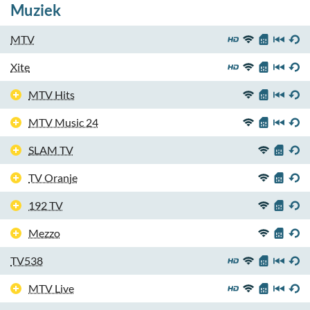
Muziek
MTV
Xite
MTV Hits
MTV Music 24
SLAM TV
TV Oranje
192 TV
Mezzo
TV538
MTV Live