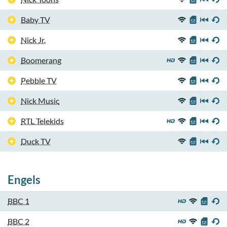
Baby TV
Nick Jr.
Boomerang
Pebble TV
Nick Music
RTL Telekids
Duck TV
Engels
BBC 1
BBC 2