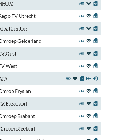
NH TV
Regio TV Utrecht
RTV Drenthe
Omroep Gelderland
TV Oost
TV West
AT5
Omrop Fryslan
TV Flevoland
Omroep Brabant
Omroep Zeeland