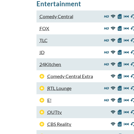
Entertainment
Comedy Central
FOX
TLC
ID
24Kitchen
Comedy Central Extra
RTL Lounge
E!
OUTtv
CBS Reality