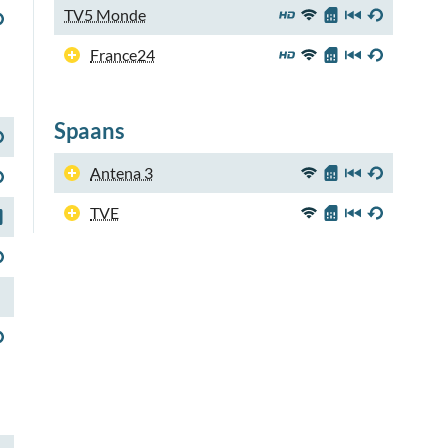
TV5 Monde
France24
Spaans
Antena 3
TVE