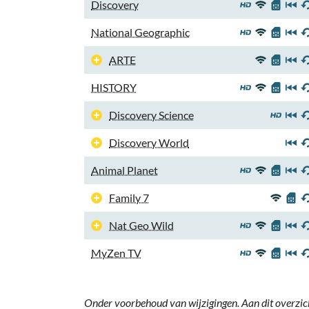
Discovery
National Geographic
ARTE
HISTORY
Discovery Science
Discovery World
Animal Planet
Family 7
Nat Geo Wild
MyZen TV
Onder voorbehoud van wijzigingen. Aan dit overzic