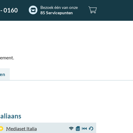
Bezoek één van onze
- 0160
85 Servicepunten
nement.
ten
taliaans
Mediaset Italia