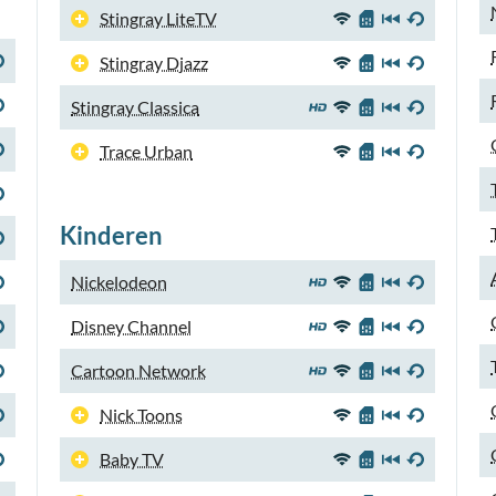
Stingray LiteTV
Stingray Djazz
Stingray Classica
Trace Urban
Kinderen
Nickelodeon
Disney Channel
Cartoon Network
Nick Toons
Baby TV