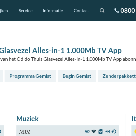
0800 
ijken
Service
Informatie
Contact
Glasvezel Alles-in-1 1.000Mb TV App
rs van het Odido Thuis Glasvezel Alles-in-1 1.000Mb TV App abon
Programma Gemist
Begin Gemist
Zenderpakket
Muziek
I
MTV