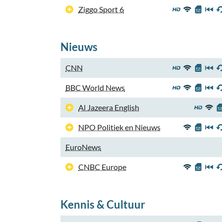
Ziggo Sport 6
Nieuws
CNN
BBC World News
Al Jazeera English
NPO Politiek en Nieuws
EuroNews
CNBC Europe
Kennis & Cultuur