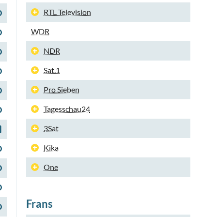
RTL Television
WDR
NDR
Sat.1
Pro Sieben
Tagesschau24
3Sat
Kika
One
Frans