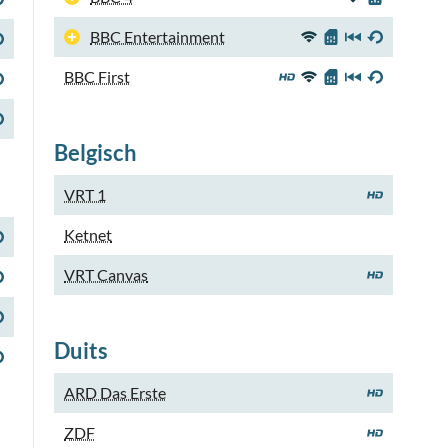
BBC Entertainment
BBC First
Belgisch
VRT 1
Ketnet
VRT Canvas
Duits
ARD Das Erste
ZDF