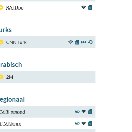
RAI Uno
urks
CNN Turk
rabisch
2M
egionaal
TV Rijnmond
RTV Noord