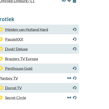
Omroep Limburg / L1
rotiek
Meiden van Holland Hard
PassieXXX
Dusk! Deluxe
Brazzers TV Europa
Penthouse Gold
Playboy TV
Dorcel TV
Secret Circle