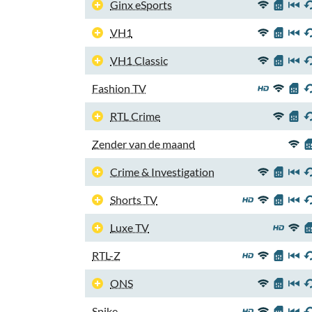
Ginx eSports
VH1
VH1 Classic
Fashion TV
RTL Crime
Zender van de maand
Crime & Investigation
Shorts TV
Luxe TV
RTL-Z
ONS
Spike