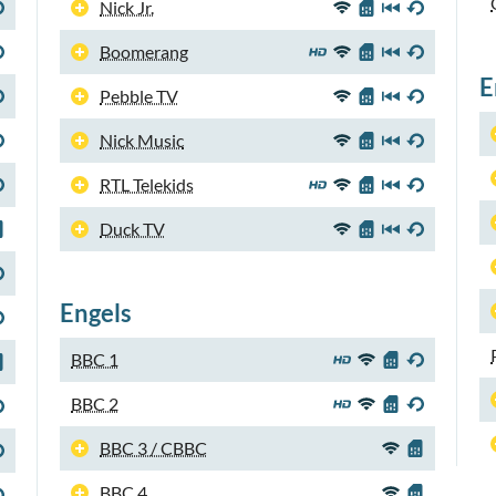
Nick Jr.
Boomerang
E
Pebble TV
Nick Music
RTL Telekids
Duck TV
Engels
BBC 1
BBC 2
BBC 3 / CBBC
BBC 4