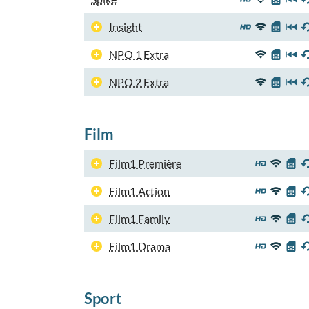
Insight
NPO 1 Extra
NPO 2 Extra
Film
Film1 Première
Film1 Action
Film1 Family
Film1 Drama
Sport