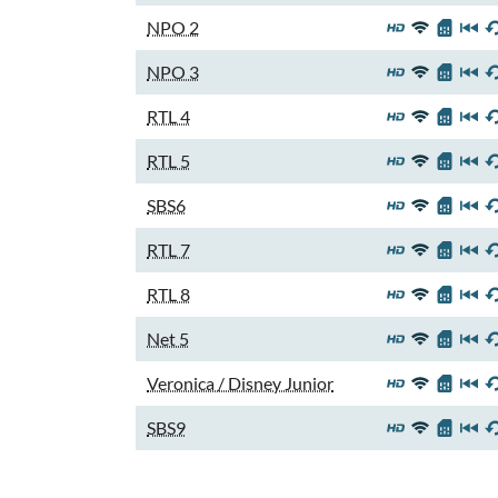
NPO 2
NPO 3
RTL 4
RTL 5
SBS6
RTL 7
RTL 8
Net 5
Veronica / Disney Junior
SBS9