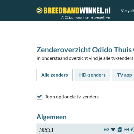
Vergel
Al 22 jaar jouw internetvergelijker
Zenderoverzicht Odido Thuis 
In onderstaand overzicht vind je alle tv-zende
Alle zenders
HD-zenders
TV app
Toon optionele tv-zenders
Algemeen
NPO 1