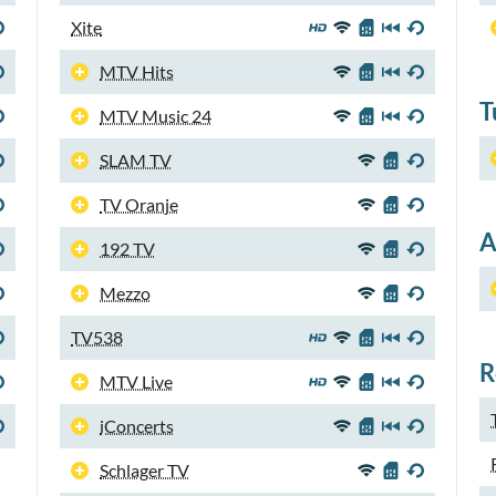
Xite
MTV Hits
T
MTV Music 24
SLAM TV
TV Oranje
A
192 TV
Mezzo
TV538
R
MTV Live
iConcerts
Schlager TV