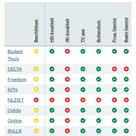
Begin Gemist
HD-kwaliteit
Prog. Gemist
4K-kwaliteit
Beschikbaar
Buitenshuis
TV app
Budget
Optioneel
Thuis
DELTA
Optioneel
Freedom
Optioneel
KPN
Optioneel
NLZIET
Odido
Optioneel
Online
Optioneel
SNLLR
Optioneel