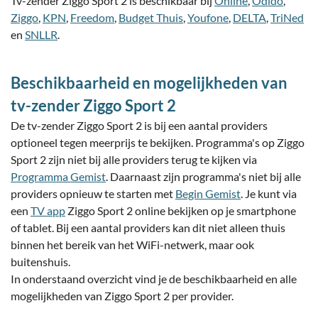
Tv-zender Ziggo Sport 2 is beschikbaar bij
Online
,
Odido
,
Ziggo
,
KPN
,
Freedom
,
Budget Thuis
,
Youfone
,
DELTA
,
TriNed
en
SNLLR
.
Beschikbaarheid en mogelijkheden van
tv-zender Ziggo Sport 2
De tv-zender Ziggo Sport 2 is bij een aantal providers
optioneel tegen meerprijs te bekijken. Programma's op Ziggo
Sport 2 zijn niet bij alle providers terug te kijken via
Programma Gemist
. Daarnaast zijn programma's niet bij alle
providers opnieuw te starten met
Begin Gemist
. Je kunt via
een
TV app
Ziggo Sport 2 online bekijken op je smartphone
of tablet. Bij een aantal providers kan dit niet alleen thuis
binnen het bereik van het WiFi-netwerk, maar ook
buitenshuis.
In onderstaand overzicht vind je de beschikbaarheid en alle
mogelijkheden van Ziggo Sport 2 per provider.