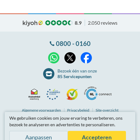
8.9
2.050 reviews
0800 - 0160
X
WhatsApp
Facebook
Bezoek één van onze
85 Servicepunten
Thuiswinkel
Ecommerce
Kiyoh
NLconnect
Algemene
voorwaarden
Privacybeleid
Site-overzicht
We gebruiken cookies om jouw ervaring te verbeteren, ons
Waarborg
Europe
Partnerprogramma
Tarieven zijn inclusief btw.
bezoek te analyseren en advertenties te personaliseren.
© Breedbandwinkel BV 2003 - 2026
, Berkel en Rodenrijs
Certificaat
Trustmark
Aanpassen
Accepteren