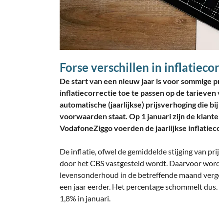
Forse verschillen in inflatieco
De start van een nieuw jaar is voor sommige 
inflatiecorrectie toe te passen op de tariev
automatische (jaarlijkse) prijsverhoging die bi
voorwaarden staat. Op 1 januari zijn de klant
VodafoneZiggo voerden de jaarlijkse inflatieco
De inflatie, ofwel de gemiddelde stijging van pr
door het CBS vastgesteld wordt. Daarvoor word
levensonderhoud in de betreffende maand verge
een jaar eerder. Het percentage schommelt dus. 
1,8% in januari.