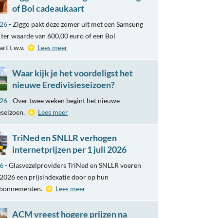
of Bol cadeaukaart
026
- Ziggo pakt deze zomer uit met een Samsung
ter waarde van 600,00 euro of een Bol
rt t.w.v.
Lees meer
Waar kijk je het voordeligst het
nieuwe Eredivisieseizoen?
026
- Over twee weken begint het nieuwe
eseizoen.
Lees meer
TriNed en SNLLR verhogen
internetprijzen per 1 juli 2026
26
- Glasvezelproviders TriNed en SNLLR voeren
i 2026 een prijsindexatie door op hun
abonnementen.
Lees meer
ACM vreest hogere prijzen na