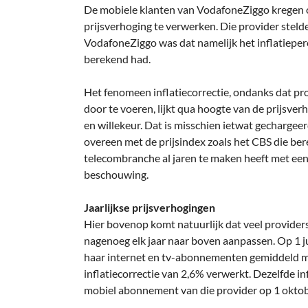
De mobiele klanten van VodafoneZiggo kregen 
prijsverhoging te verwerken. Die provider steld
VodafoneZiggo was dat namelijk het inflatieper
berekend had.
Het fenomeen inflatiecorrectie, ondanks dat pro
door te voeren, lijkt qua hoogte van de prijsve
en willekeur. Dat is misschien ietwat gechargeer
overeen met de prijsindex zoals het CBS die bere
telecombranche al jaren te maken heeft met een 
beschouwing.
Jaarlijkse prijsverhogingen
Hier bovenop komt natuurlijk dat veel provide
nagenoeg elk jaar naar boven aanpassen. Op 1 j
haar internet en tv-abonnementen gemiddeld m
inflatiecorrectie van 2,6% verwerkt. Dezelfde in
mobiel abonnement van die provider op 1 oktob