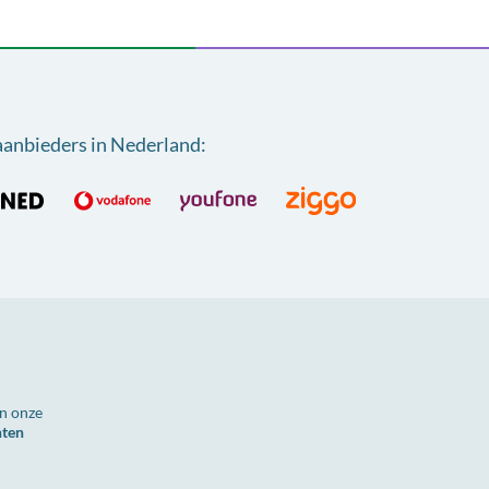
aanbieders in Nederland
:
n onze
nten