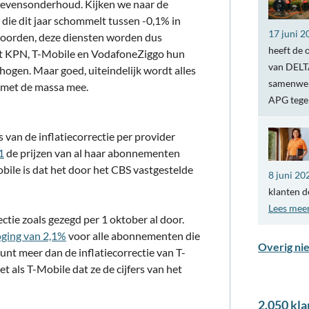
ale levensonderhoud. Kijken we naar de
 die dit jaar schommelt tussen -0,1% in
17 juni 2
oorden, deze diensten worden dus
heeft de 
dat KPN, T-Mobile en VodafoneZiggo hun
van DELTA
erhogen. Maar goed, uiteindelijk wordt alles
samenwer
s met de massa mee.
APG teg
s van de inflatiecorrectie per provider
1
de prijzen van al haar abonnementen
ile is dat het door het CBS vastgestelde
8 juni 20
klanten d
Lees mee
tie zoals gezegd per 1 oktober al door.
oging van 2,1%
voor alle abonnementen die
Overig ni
punt meer dan de inflatiecorrectie van T-
t als T-Mobile dat ze de cijfers van het
2.050 kla