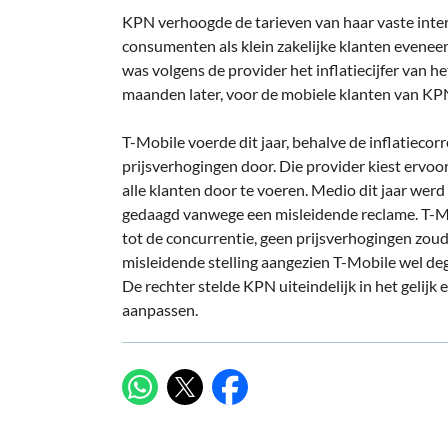
KPN verhoogde de tarieven van haar vaste in
consumenten als klein zakelijke klanten eveneens
was volgens de provider het inflatiecijfer van h
maanden later, voor de mobiele klanten van KPN,
T-Mobile voerde dit jaar, behalve de inflatiecor
prijsverhogingen door. Die provider kiest ervoor
alle klanten door te voeren. Medio dit jaar we
gedaagd vanwege een misleidende reclame. T-Mobi
tot de concurrentie, geen prijsverhogingen zo
misleidende stelling aangezien T-Mobile wel deg
De rechter stelde KPN uiteindelijk in het gelij
aanpassen.
X
WhatsApp
Facebook