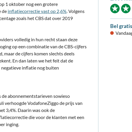
op 1 oktober nog een grotere
e de
inflatiecorrectie vast op 2,6%
. Volgens
centage zoals het CBS dat over 2019
Bel grati
Vandaag
viders volledig in hun recht staan deze
rhoging op een combinatie van de CBS-cijfers
d, maar de cijfers komen slechts deels
kent. En dan laten we het feit dat de
negatieve inflatie nog buiten
rs de abonnementstarieven sowieso
uli verhoogde VodafoneZiggo de prijs van
et 3,4%. Daarin was ook de
flatiecorrectie die voor de klanten met een
er inging.