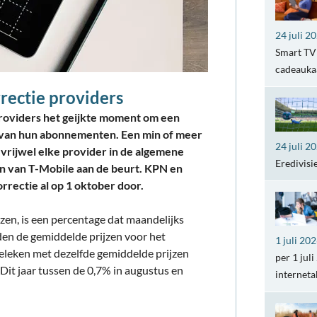
24 juli 2
Smart TV 
cadeaukaa
rrectie providers
providers het geijkte moment om een
en van hun abonnementen. Een min of meer
24 juli 2
j vrijwel elke provider in de algemene
Eredivisi
en van T-Mobile aan de beurt. KPN en
rrectie al op 1 oktober door.
ijzen, is een percentage dat maandelijks
en de gemiddelde prijzen voor het
1 juli 20
leken met dezelfde gemiddelde prijzen
per 1 jul
Dit jaar tussen de 0,7% in augustus en
internet