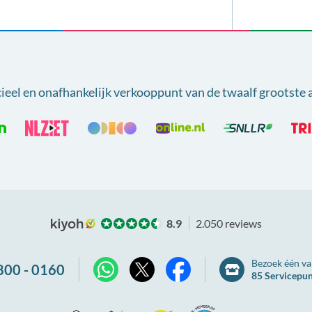
cieel en onafhankelijk verkooppunt van
de twaalf grootste 
8.9
2.050 reviews
Bezoek één va
800 - 0160
85 Servicepu
X
WhatsApp
Facebook