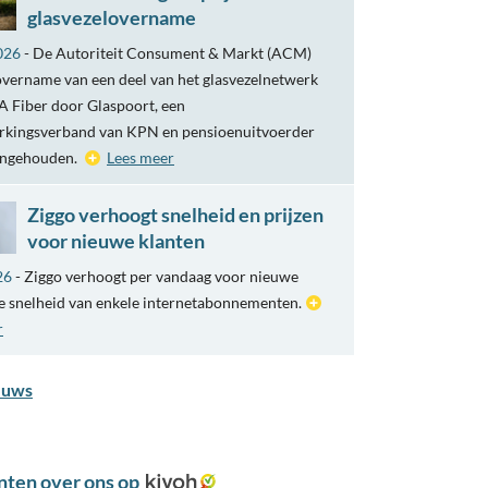
glasvezelovername
026
- De Autoriteit Consument & Markt (ACM)
overname van een deel van het glasvezelnetwerk
 Fiber door Glaspoort, een
kingsverband van KPN en pensioenuitvoerder
engehouden.
Lees meer
Ziggo verhoogt snelheid en prijzen
voor nieuwe klanten
26
- Ziggo verhoogt per vandaag voor nieuwe
e snelheid van enkele internetabonnementen.
r
euws
nten over ons op