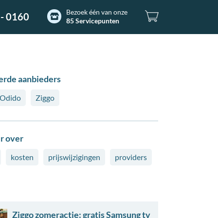
Bezoek één van onze
- 0160
85 Servicepunten
erde aanbieders
Odido
Ziggo
r over
kosten
prijswijzigingen
providers
Ziggo zomeractie: gratis Samsung tv