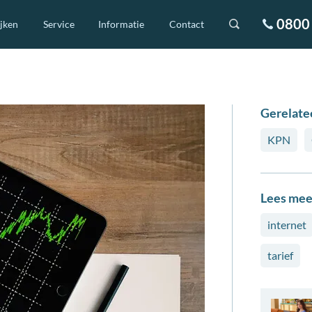
0800 
ijken
Service
Informatie
Contact
Gerelate
KPN
Lees mee
internet
tarief