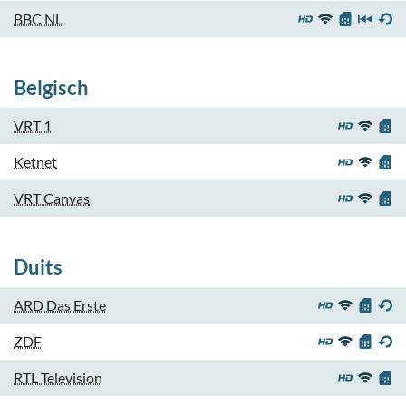
BBC NL
Belgisch
VRT 1
Ketnet
VRT Canvas
Duits
ARD Das Erste
ZDF
RTL Television