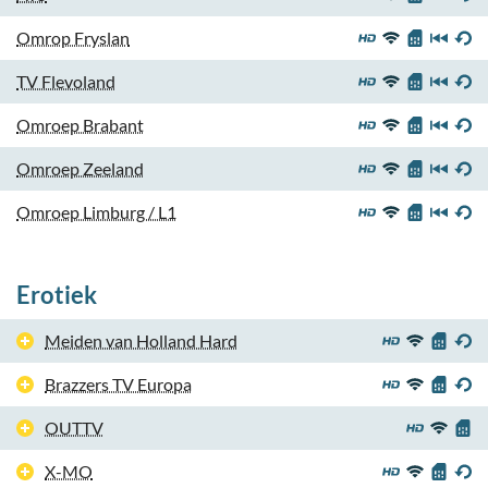
Omrop Fryslan
TV Flevoland
Omroep Brabant
Omroep Zeeland
Omroep Limburg / L1
Erotiek
Meiden van Holland Hard
Brazzers TV Europa
OUTTV
X-MO