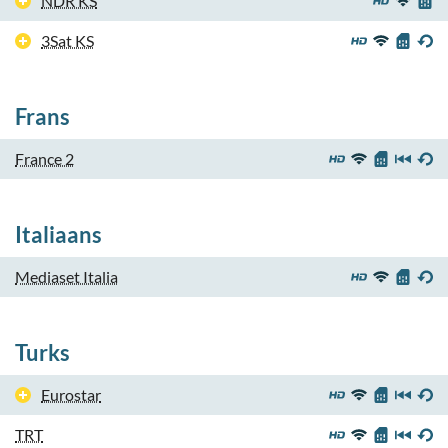
NDR KS
3Sat KS
Frans
France 2
Italiaans
Mediaset Italia
Turks
Eurostar
TRT