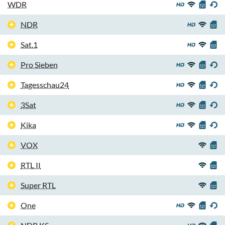
WDR
NDR
Sat.1
Pro Sieben
Tagesschau24
3Sat
Kika
VOX
RTL II
Super RTL
One