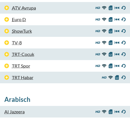
ATV Avrupa
Euro D
ShowTurk
TV-8
TRT-Cocuk
TRT Spor
TRT Habar
Arabisch
Al Jazeera