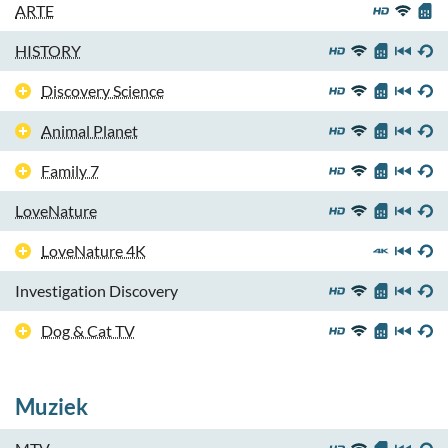
ARTE
HISTORY
Discovery Science
Animal Planet
Family 7
LoveNature
LoveNature 4K
Investigation Discovery
Dog & Cat TV
Muziek