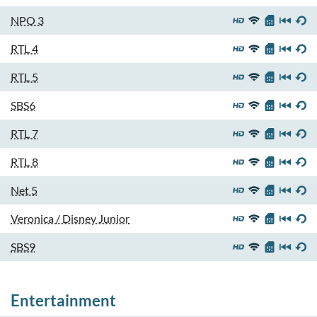
NPO 3
RTL 4
RTL 5
SBS6
RTL 7
RTL 8
Net 5
Veronica / Disney Junior
SBS9
Entertainment