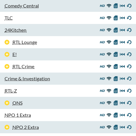
Comedy Central
TLC
24Kitchen
RTL Lounge
E!
RTL Crime
Crime & Investigation
RTL-Z
ONS
NPO 1 Extra
NPO 2 Extra