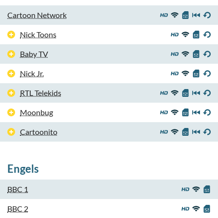
Cartoon Network
Nick Toons
Baby TV
Nick Jr.
RTL Telekids
Moonbug
Cartoonito
Engels
BBC 1
BBC 2