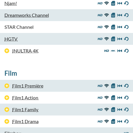
Njam!
Dreamworks Channel
STAR Channel
HGTV
INULTRA 4K
Film
Film1 Première
Film1 Action
Film1 Family
Film1 Drama