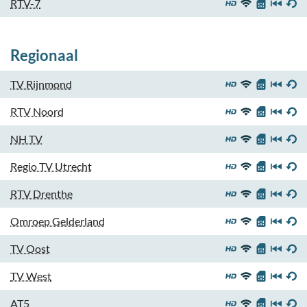
RTV-7
Regionaal
TV Rijnmond
RTV Noord
NH TV
Regio TV Utrecht
RTV Drenthe
Omroep Gelderland
TV Oost
TV West
AT5