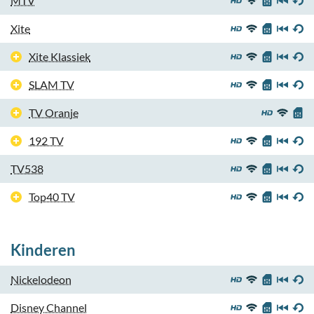
MTV
Xite
Xite Klassiek
SLAM TV
TV Oranje
192 TV
TV538
Top40 TV
Kinderen
Nickelodeon
Disney Channel