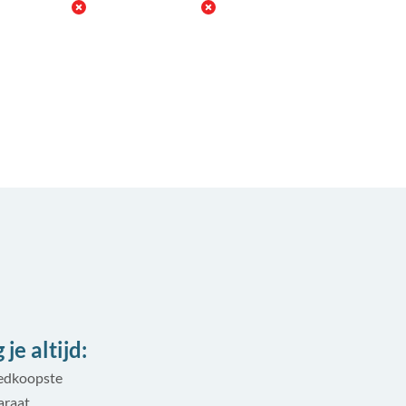
je altijd:
oedkoopste
araat