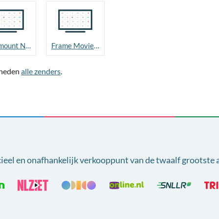
Paramount Network
Frame Movies & Series
jkheden
alle zenders
.
cieel en onafhankelijk verkooppunt van
de twaalf grootste 