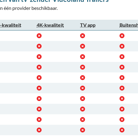
en één provider beschikbaar.
kwaliteit
4K-kwaliteit
TV app
Buitens