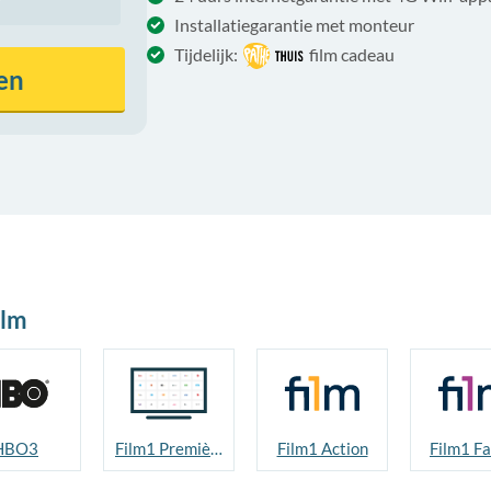
Installatiegarantie met monteur
Tijdelijk:
film cadeau
en
ilm
HBO3
Film1 Première
Film1 Action
Film1 Fa