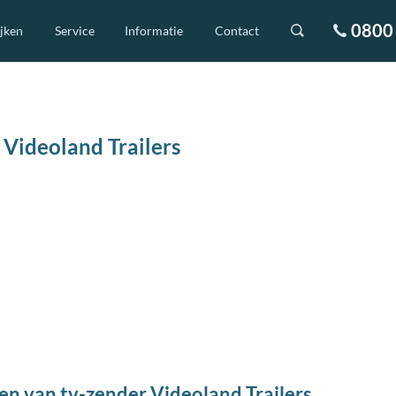
0800 
ijken
Service
Informatie
Contact
Videoland Trailers
n van tv-zender Videoland Trailers