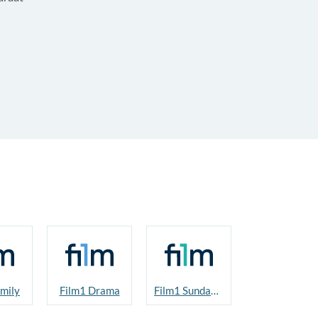
mily
Film1 Drama
Film1 Sundance