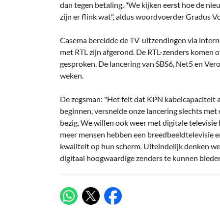
dan tegen betaling. "We kijken eerst hoe de ni
zijn er flink wat", aldus woordvoerder Gradus Vo
Casema bereidde de TV-uitzendingen via interne
met RTL zijn afgerond. De RTL-zenders komen o
gesproken. De lancering van SBS6, Net5 en Veron
weken.
De zegsman: "Het feit dat KPN kabelcapaciteit a
beginnen, versnelde onze lancering slechts met
bezig. We willen ook weer met digitale televisie
meer mensen hebben een breedbeeldtelevisie e
kwaliteit op hun scherm. Uiteindelijk denken w
digitaal hoogwaardige zenders te kunnen bieden
X
WhatsApp
Facebook