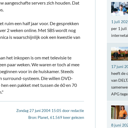
euw aangeschafte servers zich houden. Dat
s.
1 juli 20
t ruim een half jaar voor. De gesprekken
per 1 jul
ver 2 weken online. Met SBS wordt nog
internet
ica is waarschijnlijk ook een kwestie van
an het inkopen is om met televisie te
 een paar weken. We waren er toch al mee
17 juni 2
 beginnen voor in de huiskamer. Steeds
heeft de 
n surround-systeem. Die willen DVD-
van DELTA
e hen een pakket met tussen de 60 en 70
samenwer
."
APG teg
Zondag 27 juni 2004 15:05
door
redactie
Bron: Planet, 61.569 keer gelezen
8 juni 20