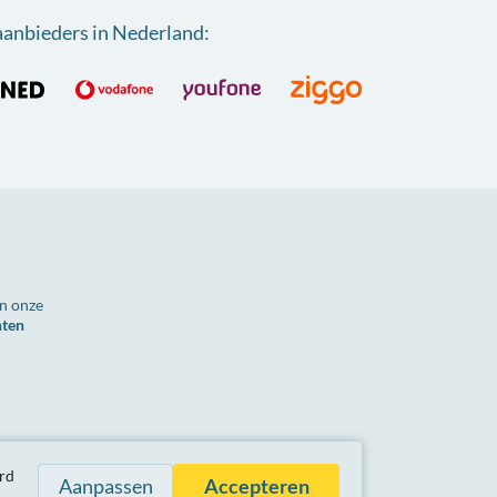
aanbieders in Nederland
:
n onze
nten
n zijn inclusief btw.
rd
Aanpassen
Accepteren