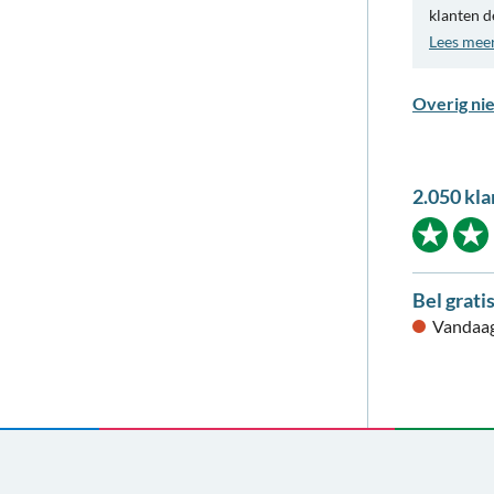
klanten d
Lees mee
Overig ni
2.050 kla
Bel grati
Vandaag