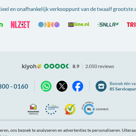
cieel en onafhankelijk verkooppunt van
de twaalf grootste 
8.9
2.050 reviews
Bezoek één va
800 - 0160
85 Servicepu
X
WhatsApp
Facebook
Thuiswinkel
Ecommerce
Kiyoh
NLconnect
arden
Privacybeleid
Site-overzicht
Partnerprogramma
Tarieve
ren, ons bezoek te analyseren en advertenties te personaliseren.
Uiteraa
Waarborg
Europe