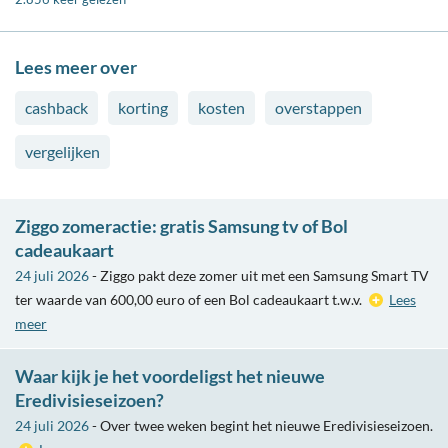
Lees meer over
cashback
korting
kosten
overstappen
vergelijken
Ziggo zomeractie: gratis Samsung tv of Bol
cadeaukaart
24 juli 2026
- Ziggo pakt deze zomer uit met een Samsung Smart TV
ter waarde van 600,00 euro of een Bol cadeaukaart t.w.v.
Lees
meer
Waar kijk je het voordeligst het nieuwe
Eredivisieseizoen?
24 juli 2026
- Over twee weken begint het nieuwe Eredivisieseizoen.