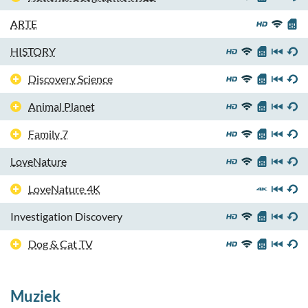
ARTE
HISTORY
Discovery Science
Animal Planet
Family 7
LoveNature
LoveNature 4K
Investigation Discovery
Dog & Cat TV
Muziek