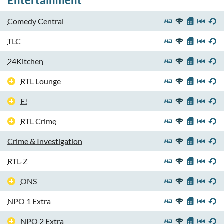
Entertainment
Comedy Central
TLC
24Kitchen
RTL Lounge
E!
RTL Crime
Crime & Investigation
RTL-Z
ONS
NPO 1 Extra
NPO 2 Extra