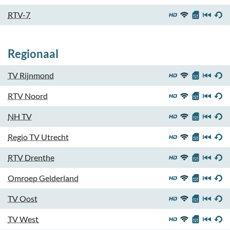
RTV-7
Regionaal
TV Rijnmond
RTV Noord
NH TV
Regio TV Utrecht
RTV Drenthe
Omroep Gelderland
TV Oost
TV West