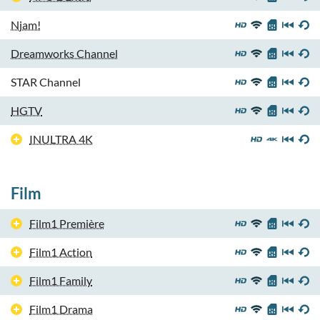
Njam!
Dreamworks Channel
STAR Channel
HGTV
INULTRA 4K
Film
Film1 Première
Film1 Action
Film1 Family
Film1 Drama