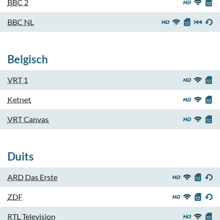
BBC 2
BBC NL
Belgisch
VRT 1
Ketnet
VRT Canvas
Duits
ARD Das Erste
ZDF
RTL Television