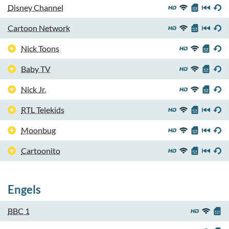
Disney Channel
Cartoon Network
Nick Toons
Baby TV
Nick Jr.
RTL Telekids
Moonbug
Cartoonito
Engels
BBC 1