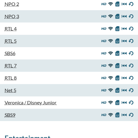
NPO 2
NPO 3
RTL 4
RTL 5
SBS6
RTL 7
RTL 8
Net 5
Veronica / Disney Junior
SBS9