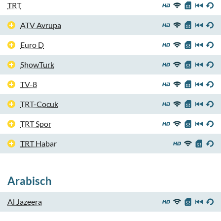
TRT
ATV Avrupa
Euro D
ShowTurk
TV-8
TRT-Cocuk
TRT Spor
TRT Habar
Arabisch
Al Jazeera