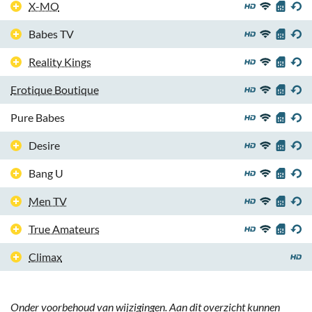
X-MO
Babes TV
Reality Kings
Erotique Boutique
Pure Babes
Desire
Bang U
Men TV
True Amateurs
Climax
Onder voorbehoud van wijzigingen. Aan dit overzicht kunnen