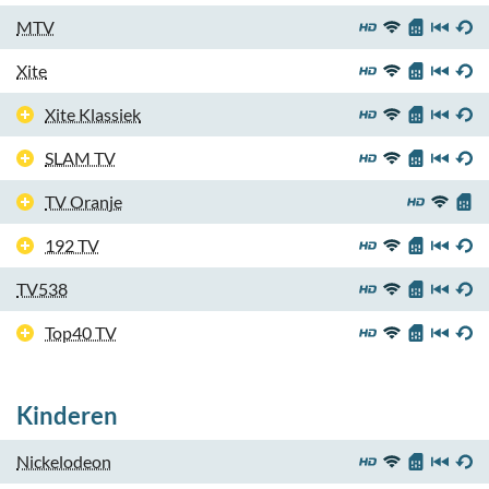
MTV
Xite
Xite Klassiek
SLAM TV
TV Oranje
192 TV
TV538
Top40 TV
Kinderen
Nickelodeon