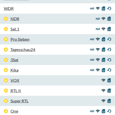
WDR
NDR
Sat.1
Pro Sieben
Tagesschau24
3Sat
Kika
VOX
RTL II
Super RTL
One