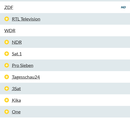
ZDF
RTL Television
WDR
NDR
Sat.1
Pro Sieben
Tagesschau24
3Sat
Kika
One