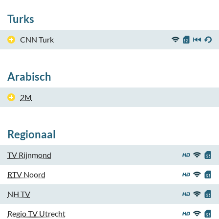
Turks
CNN Turk
Arabisch
2M
Regionaal
TV Rijnmond
RTV Noord
NH TV
Regio TV Utrecht