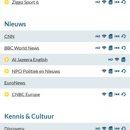
Ziggo Sport 6
Nieuws
CNN
BBC World News
Al Jazeera English
NPO Politiek en Nieuws
EuroNews
CNBC Europe
Kennis & Cultuur
Discovery