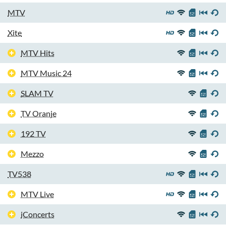
MTV
Xite
MTV Hits
MTV Music 24
SLAM TV
TV Oranje
192 TV
Mezzo
TV538
MTV Live
iConcerts