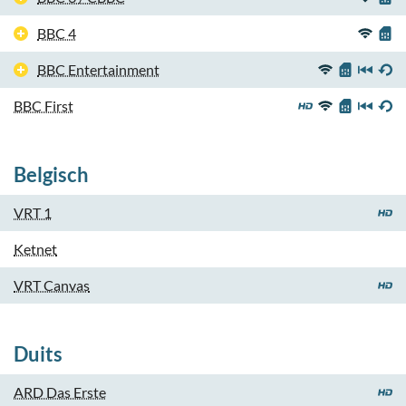
BBC 4
BBC Entertainment
BBC First
Belgisch
VRT 1
Ketnet
VRT Canvas
Duits
ARD Das Erste