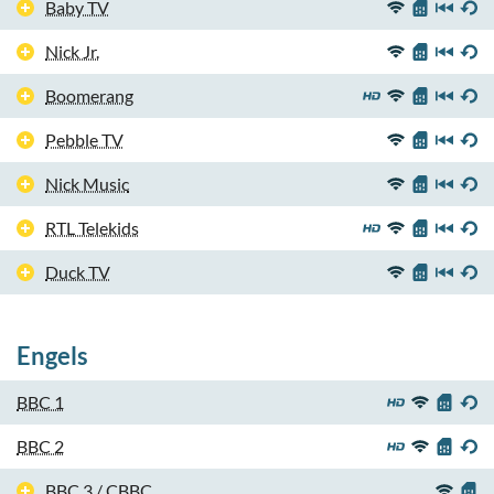
Baby TV
Nick Jr.
Boomerang
Pebble TV
Nick Music
RTL Telekids
Duck TV
Engels
BBC 1
BBC 2
BBC 3 / CBBC