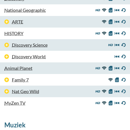
National Geographic
ARTE
HISTORY
Discovery Science
Discovery World
Animal Planet
Family 7
Nat Geo Wild
MyZen TV
Muziek