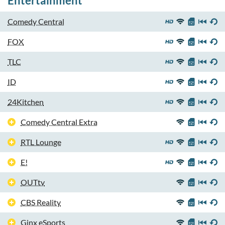
Entertainment
Comedy Central
FOX
TLC
ID
24Kitchen
Comedy Central Extra
RTL Lounge
E!
OUTtv
CBS Reality
Ginx eSports