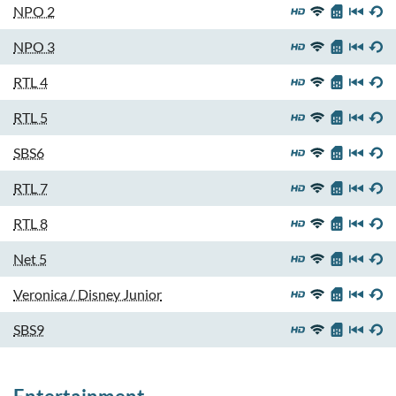
NPO 2
NPO 3
RTL 4
RTL 5
SBS6
RTL 7
RTL 8
Net 5
Veronica / Disney Junior
SBS9