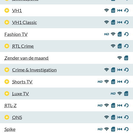
VH1
VH1 Classic
Fashion TV
RTL Crime
Zender van de maand
Crime & Investigation
Shorts TV
Luxe TV
RTL-Z
ONS
Spike