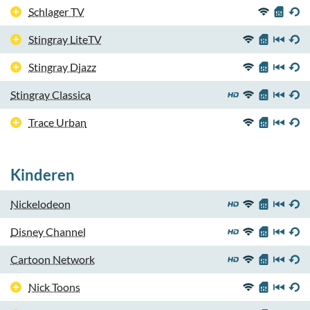
Schlager TV
Stingray LiteTV
Stingray Djazz
Stingray Classica
Trace Urban
Kinderen
Nickelodeon
Disney Channel
Cartoon Network
Nick Toons