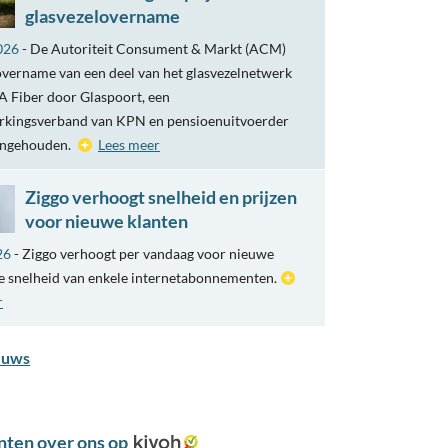
glasvezelovername
026
- De Autoriteit Consument & Markt (ACM)
overname van een deel van het glasvezelnetwerk
 Fiber door Glaspoort, een
kingsverband van KPN en pensioenuitvoerder
engehouden.
Lees meer
Ziggo verhoogt snelheid en prijzen
voor nieuwe klanten
26
- Ziggo verhoogt per vandaag voor nieuwe
e snelheid van enkele internetabonnementen.
r
euws
nten over ons op