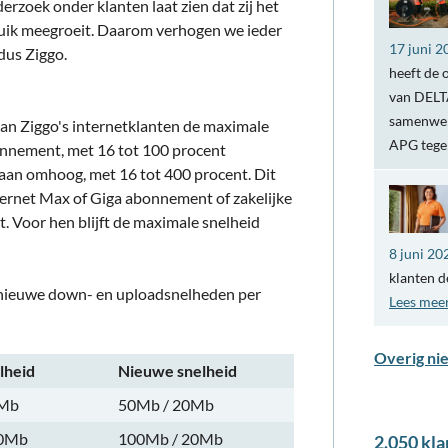
derzoek onder klanten laat zien dat zij het
ruik meegroeit. Daarom verhogen we ieder
17 juni 2
ldus Ziggo.
heeft de 
van DELTA
samenwer
 van Ziggo's internetklanten de maximale
APG teg
onnement, met 16 tot 100 procent
an omhoog, met 16 tot 400 procent. Dit
ternet Max of Giga abonnement of zakelijke
 Voor hen blijft de maximale snelheid
8 juni 20
klanten d
e nieuwe down- en uploadsnelheden per
Lees mee
Overig ni
lheid
Nieuwe snelheid
5Mb
50Mb / 20Mb
10Mb
100Mb / 20Mb
2.050 kla