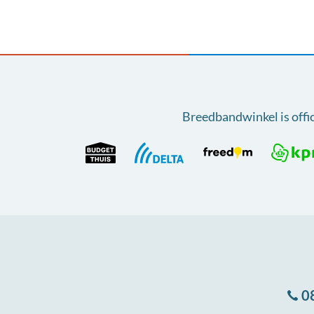
X
WhatsApp
Facebook
Breedbandwinkel is offi
0