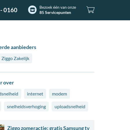
Bezoek één van onze
- 0160
85 Servicepunten
erde aanbieders
Ziggo Zakelijk
r over
snelheid
internet
modem
snelheidsverhoging
uploadsnelheid
Ziggo zomeractie: gratis Samsung tv