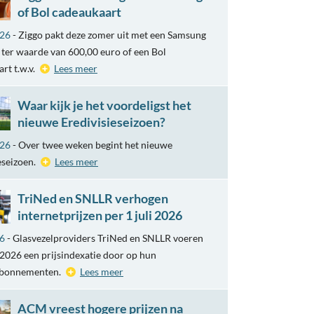
of Bol cadeaukaart
026
- Ziggo pakt deze zomer uit met een Samsung
ter waarde van 600,00 euro of een Bol
rt t.w.v.
Lees meer
Waar kijk je het voordeligst het
nieuwe Eredivisieseizoen?
026
- Over twee weken begint het nieuwe
eseizoen.
Lees meer
TriNed en SNLLR verhogen
internetprijzen per 1 juli 2026
26
- Glasvezelproviders TriNed en SNLLR voeren
i 2026 een prijsindexatie door op hun
abonnementen.
Lees meer
ACM vreest hogere prijzen na