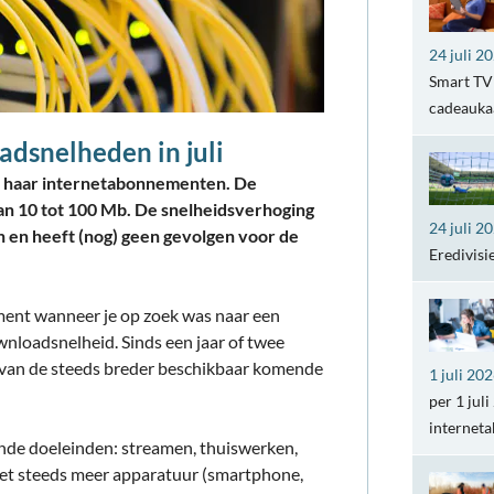
24 juli 2
Smart TV 
cadeaukaa
adsnelheden in juli
 al haar internetabonnementen. De
an 10 tot 100 Mb. De snelheidsverhoging
24 juli 2
n en heeft (nog) geen gevolgen voor de
Eredivisi
ment wanneer je op zoek was naar een
nloadsnelheid. Sinds een jaar of twee
m van de steeds breder beschikbaar komende
1 juli 20
per 1 jul
internet
ende doeleinden: streamen, thuiswerken,
et steeds meer apparatuur (smartphone,