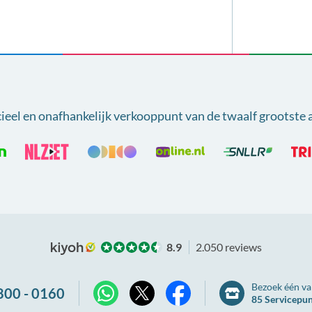
cieel en onafhankelijk verkooppunt van
de twaalf grootste 
8.9
2.050 reviews
Bezoek één va
800 - 0160
85 Servicepu