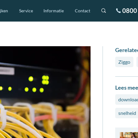
0800 
ijken
Service
Informatie
Contact
Gerelate
Ziggo
Lees mee
download
snelheid