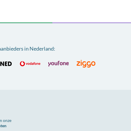
aanbieders in Nederland
:
n onze
nten