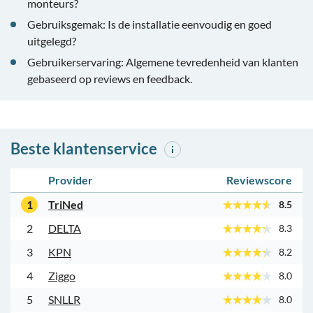
monteurs?
Gebruiksgemak: Is de installatie eenvoudig en goed
uitgelegd?
Gebruikerservaring: Algemene tevredenheid van klanten
gebaseerd op reviews en feedback.
Beste klantenservice
Provider
Reviewscore
1
TriNed
8.5
2
DELTA
8.3
3
KPN
8.2
4
Ziggo
8.0
5
SNLLR
8.0