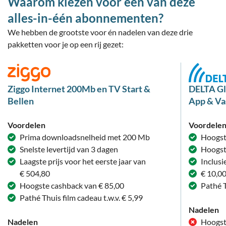
Waarom kiezen voor een van deze
alles-in-één abonnementen?
We hebben de grootste voor én nadelen van deze drie
pakketten voor je op een rij gezet:
Ziggo Internet 200Mb en TV Start &
DELTA Gl
Bellen
App & Va
Voordelen
Voordele
Prima downloadsnelheid met 200 Mb
Hoogst
Snelste levertijd van 3 dagen
Hoogst
Laagste prijs voor het eerste jaar van
Inclus
€ 504,80
€ 10,0
Hoogste cashback van € 85,00
Pathé T
Pathé Thuis film cadeau t.w.v. € 5,99
Nadelen
Nadelen
Hoogste