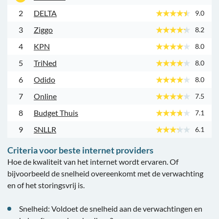
2
DELTA
9.0
3
Ziggo
8.2
4
KPN
8.0
5
TriNed
8.0
6
Odido
8.0
7
Online
7.5
8
Budget Thuis
7.1
9
SNLLR
6.1
Criteria voor beste internet providers
Hoe de kwaliteit van het internet wordt ervaren. Of
bijvoorbeeld de snelheid overeenkomt met de verwachting
en of het storingsvrij is.
Snelheid: Voldoet de snelheid aan de verwachtingen en