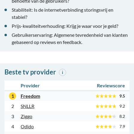
behoefte van de gebruikers?
Stabiliteit: Is de internetverbinding storingsvrij en
stabiel?
Prijs-kwaliteitverhouding: Krijg je waar voor je geld?
Gebruikerservaring: Algemene tevredenheid van klanten
gebaseerd op reviews en feedback.
Beste tv provider
Provider
Reviewscore
1
Freedom
9.5
2
SNLLR
9.2
3
Ziggo
8.2
4
Odido
7.9