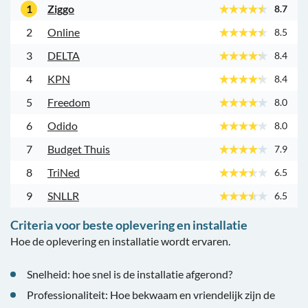
1
Ziggo
8.7
2
Online
8.5
3
DELTA
8.4
4
KPN
8.4
5
Freedom
8.0
6
Odido
8.0
7
Budget Thuis
7.9
8
TriNed
6.5
9
SNLLR
6.5
Criteria voor beste oplevering en installatie
Hoe de oplevering en installatie wordt ervaren.
Snelheid: hoe snel is de installatie afgerond?
Professionaliteit: Hoe bekwaam en vriendelijk zijn de