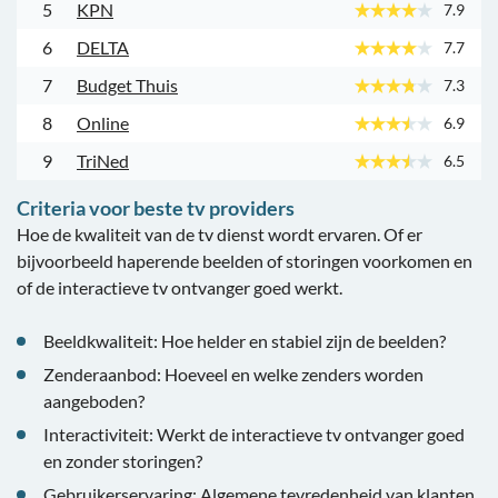
5
KPN
7.9
6
DELTA
7.7
7
Budget Thuis
7.3
8
Online
6.9
9
TriNed
6.5
Criteria voor beste tv providers
Hoe de kwaliteit van de tv dienst wordt ervaren. Of er
bijvoorbeeld haperende beelden of storingen voorkomen en
of de interactieve tv ontvanger goed werkt.
Beeldkwaliteit: Hoe helder en stabiel zijn de beelden?
Zenderaanbod: Hoeveel en welke zenders worden
aangeboden?
Interactiviteit: Werkt de interactieve tv ontvanger goed
en zonder storingen?
Gebruikerservaring: Algemene tevredenheid van klanten