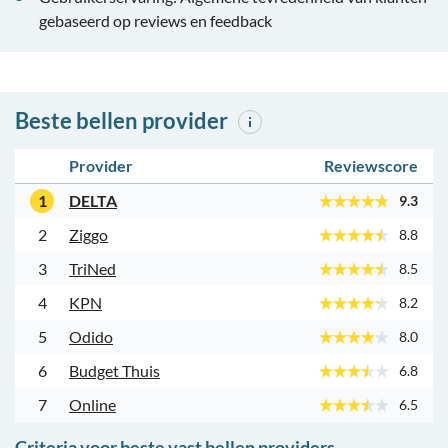
gebaseerd op reviews en feedback
Beste bellen provider
Provider
Reviewscore
1
DELTA
9.3
2
Ziggo
8.8
3
TriNed
8.5
4
KPN
8.2
5
Odido
8.0
6
Budget Thuis
6.8
7
Online
6.5
Criteria voor beste vast bellen providers