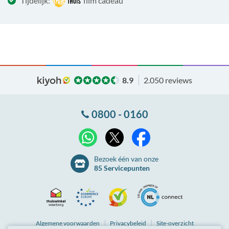
Tijdelijk:
film cadeau
8.9
2.050 reviews
0800 - 0160
X
WhatsApp
Facebook
Bezoek één van onze
85 Servicepunten
Thuiswinkel
Ecommerce
Kiyoh
NLconnect
Algemene
voorwaarden
Privacybeleid
Site-overzicht