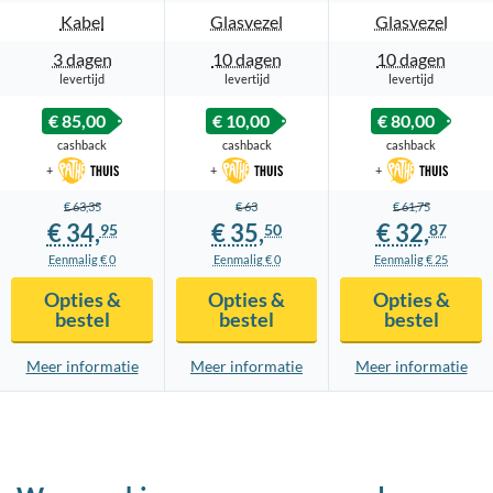
Kabel
Glasvezel
Glasvezel
3 dagen
10 dagen
10 dagen
levertijd
levertijd
levertijd
€ 85,00
€ 10,00
€ 80,00
cashback
cashback
cashback
+
+
+
€ 63,
35
€ 63
€ 61,
75
€ 34,
€ 35,
€ 32,
95
50
87
Eenmalig € 0
Eenmalig € 0
Eenmalig € 25
Opties &
Opties &
Opties &
bestel
bestel
bestel
Meer info
rmatie
Meer info
rmatie
Meer info
rmatie