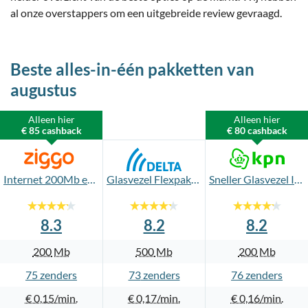
al onze overstappers om een uitgebreide review gevraagd.
Beste alles-in-één pakketten
van
augustus
Alleen hier
Alleen hier
€ 85 cashback
€ 80 cashback
Internet 200Mb en TV Start & Bellen
Glasvezel Flexpakket 500Mb + TV App & Vast bellen
Sneller Glasvezel Internet en TV + Bellen
8.3
8.2
8.2
200
Mb
500
Mb
200
Mb
75
73
76
€ 0,15
€ 0,17
€ 0,16