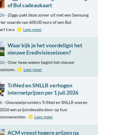
of Bol cadeaukaart
026
- Ziggo pakt deze zomer uit met een Samsung
ter waarde van 600,00 euro of een Bol
rt t.w.v.
Lees meer
Waar kijk je het voordeligst het
nieuwe Eredivisieseizoen?
026
- Over twee weken begint het nieuwe
eseizoen.
Lees meer
TriNed en SNLLR verhogen
internetprijzen per 1 juli 2026
26
- Glasvezelproviders TriNed en SNLLR voeren
i 2026 een prijsindexatie door op hun
abonnementen.
Lees meer
ACM vreest hogere prijzen na