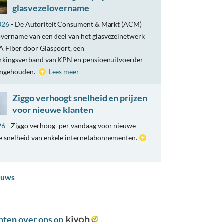
glasvezelovername
026
- De Autoriteit Consument & Markt (ACM)
overname van een deel van het glasvezelnetwerk
 Fiber door Glaspoort, een
kingsverband van KPN en pensioenuitvoerder
engehouden.
Lees meer
Ziggo verhoogt snelheid en prijzen
voor nieuwe klanten
26
- Ziggo verhoogt per vandaag voor nieuwe
e snelheid van enkele internetabonnementen.
r
euws
nten over ons op