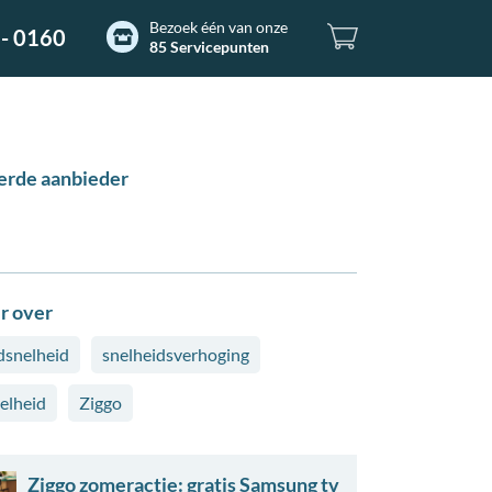
Bezoek één van onze
- 0160
85 Servicepunten
erde aanbieder
r over
snelheid
snelheidsverhoging
elheid
Ziggo
Ziggo zomeractie: gratis Samsung tv