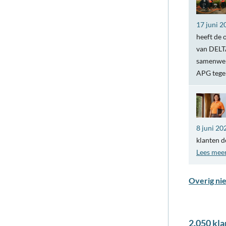
17 juni 2
heeft de 
van DELTA
samenwer
APG teg
8 juni 20
klanten d
Lees mee
Overig ni
2.050 kla