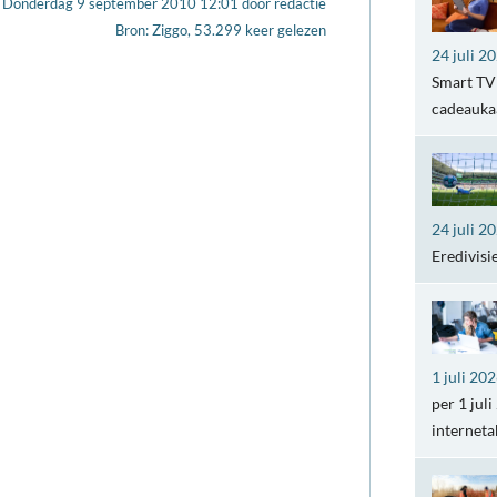
Donderdag 9 september 2010 12:01
door
redactie
Bron: Ziggo, 53.299 keer gelezen
24 juli 2
Smart TV 
cadeaukaa
24 juli 2
Eredivisi
1 juli 20
per 1 jul
internet