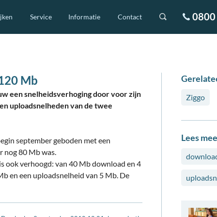
0800 
ijken
Service
Informatie
Contact
 120 Mb
Gerelate
uw een snelheidsverhoging door voor zijn
Ziggo
d- en uploadsnelheden van de twee
Lees mee
 begin september geboden met een
er nog 80 Mb was.
download
3 is ook verhoogd: van 40 Mb download en 4
Mb en een uploadsnelheid van 5 Mb. De
uploadsn