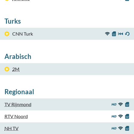
Turks
CNN Turk
Arabisch
2M
Regionaal
TV Rijnmond
RTV Noord
NH TV