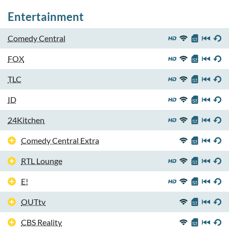
Entertainment
Comedy Central
FOX
TLC
ID
24Kitchen
Comedy Central Extra
RTL Lounge
E!
OUTtv
CBS Reality