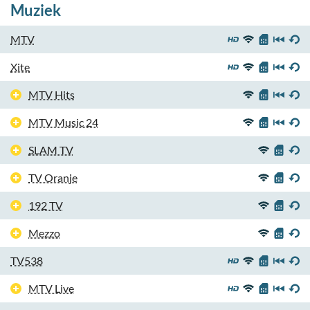
Muziek
MTV
Xite
MTV Hits
MTV Music 24
SLAM TV
TV Oranje
192 TV
Mezzo
TV538
MTV Live