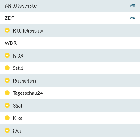
ARD Das Erste
ZDF
RTL Television
WDR
NDR
Sat.1
Pro Sieben
Tagesschau24
3Sat
Kika
One