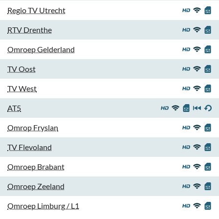
Regio TV Utrecht
RTV Drenthe
Omroep Gelderland
TV Oost
TV West
AT5
Omrop Fryslan
TV Flevoland
Omroep Brabant
Omroep Zeeland
Omroep Limburg / L1