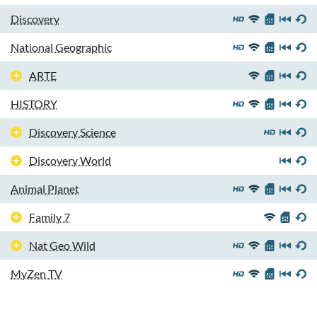
Discovery
National Geographic
ARTE
HISTORY
Discovery Science
Discovery World
Animal Planet
Family 7
Nat Geo Wild
MyZen TV