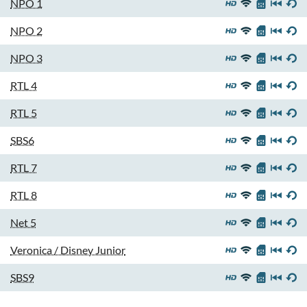
NPO 1
NPO 2
NPO 3
RTL 4
RTL 5
SBS6
RTL 7
RTL 8
Net 5
Veronica / Disney Junior
SBS9