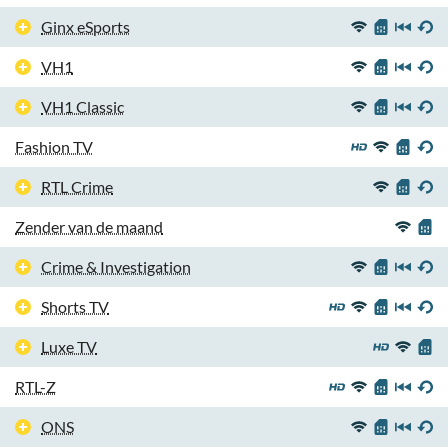
Ginx eSports
VH1
VH1 Classic
Fashion TV
RTL Crime
Zender van de maand
Crime & Investigation
Shorts TV
Luxe TV
RTL-Z
ONS