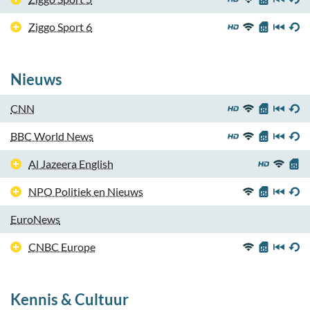
Ziggo Sport 6
Nieuws
CNN
BBC World News
Al Jazeera English
NPO Politiek en Nieuws
EuroNews
CNBC Europe
Kennis & Cultuur