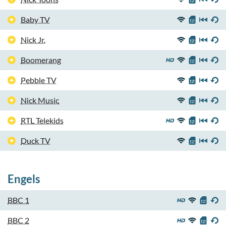
Baby TV
Nick Jr.
Boomerang
Pebble TV
Nick Music
RTL Telekids
Duck TV
Engels
BBC 1
BBC 2