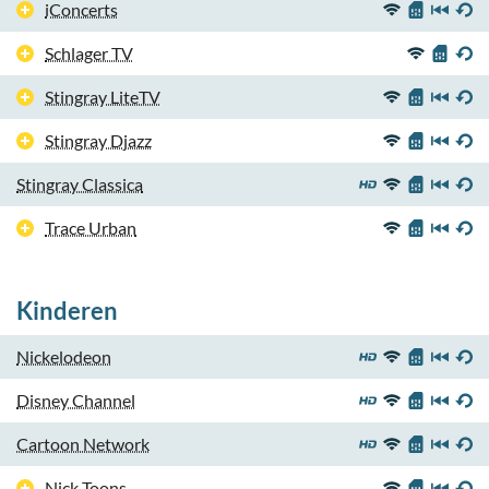
iConcerts
Schlager TV
Stingray LiteTV
Stingray Djazz
Stingray Classica
Trace Urban
Kinderen
Nickelodeon
Disney Channel
Cartoon Network
Nick Toons