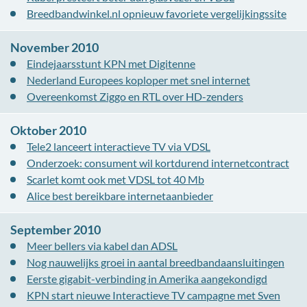
Breedbandwinkel.nl opnieuw favoriete vergelijkingssite
November 2010
Eindejaarsstunt KPN met Digitenne
Nederland Europees koploper met snel internet
Overeenkomst Ziggo en RTL over HD-zenders
Oktober 2010
Tele2 lanceert interactieve TV via VDSL
Onderzoek: consument wil kortdurend internetcontract
Scarlet komt ook met VDSL tot 40 Mb
Alice best bereikbare internetaanbieder
September 2010
Meer bellers via kabel dan ADSL
Nog nauwelijks groei in aantal breedbandaansluitingen
Eerste gigabit-verbinding in Amerika aangekondigd
KPN start nieuwe Interactieve TV campagne met Sven