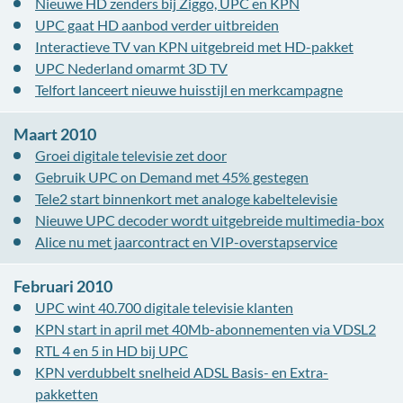
Nieuwe HD zenders bij Ziggo, UPC en KPN
UPC gaat HD aanbod verder uitbreiden
Interactieve TV van KPN uitgebreid met HD-pakket
UPC Nederland omarmt 3D TV
Telfort lanceert nieuwe huisstijl en merkcampagne
Maart 2010
Groei digitale televisie zet door
Gebruik UPC on Demand met 45% gestegen
Tele2 start binnenkort met analoge kabeltelevisie
Nieuwe UPC decoder wordt uitgebreide multimedia-box
Alice nu met jaarcontract en VIP-overstapservice
Februari 2010
UPC wint 40.700 digitale televisie klanten
KPN start in april met 40Mb-abonnementen via VDSL2
RTL 4 en 5 in HD bij UPC
KPN verdubbelt snelheid ADSL Basis- en Extra-
pakketten