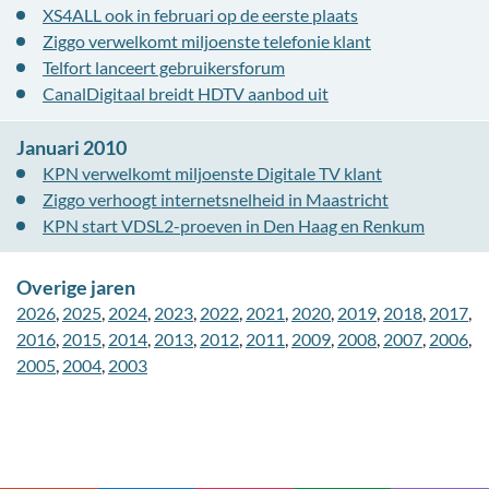
XS4ALL ook in februari op de eerste plaats
Ziggo verwelkomt miljoenste telefonie klant
Telfort lanceert gebruikersforum
CanalDigitaal breidt HDTV aanbod uit
Januari 2010
KPN verwelkomt miljoenste Digitale TV klant
Ziggo verhoogt internetsnelheid in Maastricht
KPN start VDSL2-proeven in Den Haag en Renkum
Overige jaren
2026
,
2025
,
2024
,
2023
,
2022
,
2021
,
2020
,
2019
,
2018
,
2017
,
2016
,
2015
,
2014
,
2013
,
2012
,
2011
,
2009
,
2008
,
2007
,
2006
,
2005
,
2004
,
2003