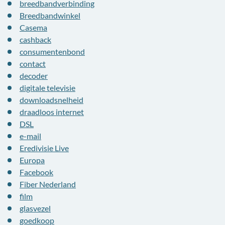
breedbandverbinding
Breedbandwinkel
Casema
cashback
consumentenbond
contact
decoder
digitale televisie
downloadsnelheid
draadloos internet
DSL
e-mail
Eredivisie Live
Europa
Facebook
Fiber Nederland
film
glasvezel
goedkoop