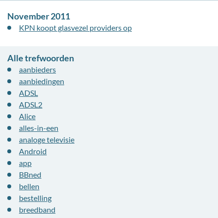
November 2011
KPN koopt glasvezel providers op
Alle trefwoorden
aanbieders
aanbiedingen
ADSL
ADSL2
Alice
alles-in-een
analoge televisie
Android
app
BBned
bellen
bestelling
breedband