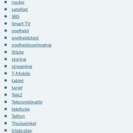
router
satelliet
SBS
Smart TV
snelheid
snelheidstest
snelheidsverhoging
Stipte
storing
streaming
T-Mobile
tablet
tarief
Tele2
Telecombinatie
telefonie
Telfort
Thuiswinkel
triple play