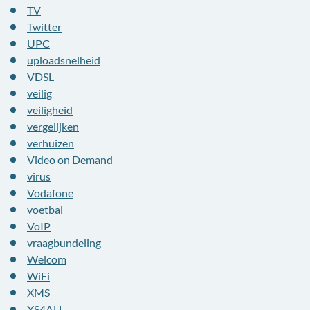
TV
Twitter
UPC
uploadsnelheid
VDSL
veilig
veiligheid
vergelijken
verhuizen
Video on Demand
virus
Vodafone
voetbal
VoIP
vraagbundeling
Welcom
WiFi
XMS
XS4ALL