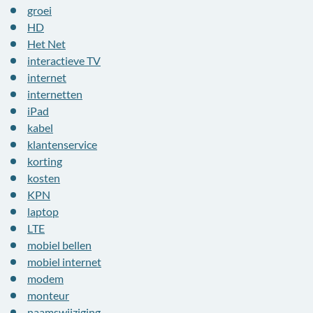
groei
HD
Het Net
interactieve TV
internet
internetten
iPad
kabel
klantenservice
korting
kosten
KPN
laptop
LTE
mobiel bellen
mobiel internet
modem
monteur
naamswijziging