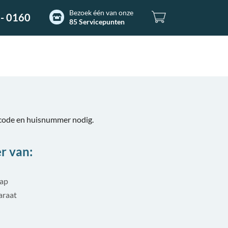
Bezoek één van onze
- 0160
85 Servicepunten
tcode en huisnummer nodig.
r van:
tap
araat