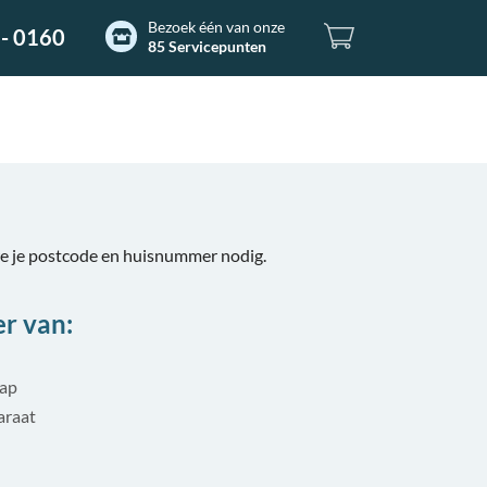
Bezoek één van onze
- 0160
85 Servicepunten
e je postcode en huisnummer nodig.
er van:
tap
araat