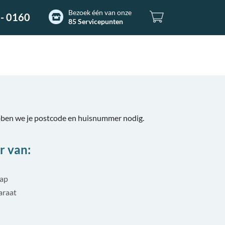
Bezoek één van onze
- 0160
85 Servicepunten
bben we je postcode en huisnummer nodig.
r van:
tap
araat