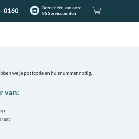
Bezoek één van onze
- 0160
85 Servicepunten
ebben we je postcode en huisnummer nodig.
r van:
tap
araat