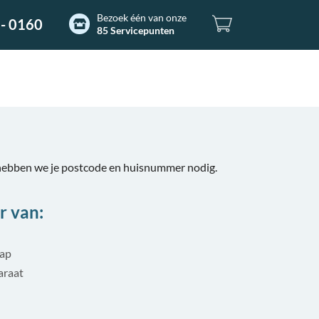
Bezoek één van onze
- 0160
85 Servicepunten
hebben we je postcode en huisnummer nodig.
r van:
tap
araat