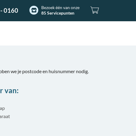
Bezoek één van onze
- 0160
85 Servicepunten
bben we je postcode en huisnummer nodig.
r van:
tap
araat