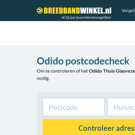
Vergel
Al 22 jaar jouw internetvergelijker
Odido postcodecheck
Om te controleren of het
Odido Thuis Glasveze
nodig.
Controleer
adres