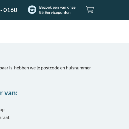
Bezoek één van onze
- 0160
85 Servicepunten
aar is, hebben we je postcode en huisnummer
r van:
tap
araat